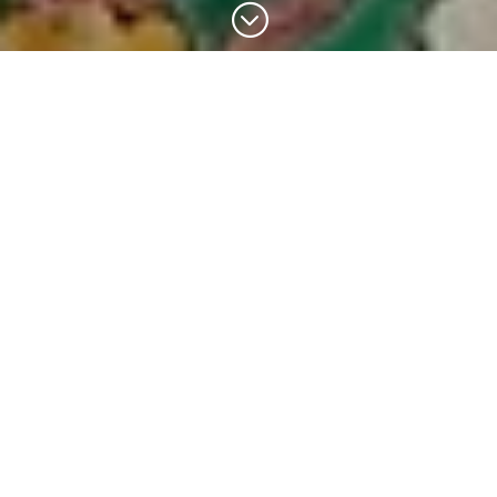
;
Ton expérience en Espagne
Faire ton stage en Espagne : la garantie d’améliorer
ton castillan ! OUI ton castillan ; car si je marque
espagnol, et que mon pote Jordi, qui est catalan, à la
bonne idée de venir faire un tour ici je m’expose à
une guerre nucléaire. Anecdote passée : vamos tio !
L’Espagne est incroyable de diversité : Cadix, Madrid,
Barcelone, Ibiza, Majorque, Séville, Grenade, Vigo,
Saint Sébastien, Lloret del Mar, tout est possible
pour ton stage en Espagne. Et l’Espagne c’est aussi
des opportunités dans n’importe quel domaine pour
son stage à l’étranger : l’économie est variée, c’est
donc tout naturellement que les offres le sont aussi.
Toutefois, certaines villes ont développées des