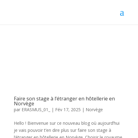
Faire son stage à l’étranger en hôtellerie en
Norvège
par
ERASMUS_01_
|
Fév 17, 2025
|
Norvège
Hello ! Bienvenue sur ce nouveau blog où aujourd’hui
je vais pouvoir t’en dire plus sur faire son stage à
l’étranger en hôtellerie en Norvège. Choisir le royaume