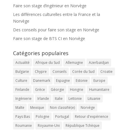
Faire son stage d’ingénieur en Norvège
Les différences culturelles entre la France et la
Norvège
Des conseils pour faire son stage en Norvège
Faire son stage de BTS CI en Norvège
Catégories populaires
Actualité
Afrique du Sud
Allemagne
Azerbaïdjan
Bulgarie
Chypre
Conseils
Corée du Sud
Croatie
Culture
Danemark
Espagne
Estonie
Europe
Finlande
Grèce
Géorgie
Hongrie
Humanitaire
Ingénierie
Irlande
Italie
Lettonie
Lituanie
Malte
Mexique
Non classifié(e)
Norvège
Pays Bas
Pologne
Portugal
Retour d'expérience
Roumanie
Royaume-Uni
République Tchèque