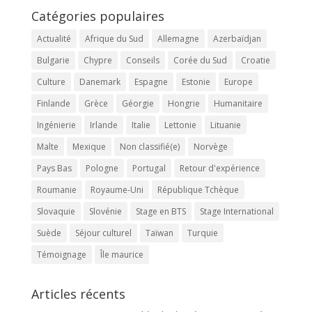
Catégories populaires
Actualité
Afrique du Sud
Allemagne
Azerbaïdjan
Bulgarie
Chypre
Conseils
Corée du Sud
Croatie
Culture
Danemark
Espagne
Estonie
Europe
Finlande
Grèce
Géorgie
Hongrie
Humanitaire
Ingénierie
Irlande
Italie
Lettonie
Lituanie
Malte
Mexique
Non classifié(e)
Norvège
Pays Bas
Pologne
Portugal
Retour d'expérience
Roumanie
Royaume-Uni
République Tchèque
Slovaquie
Slovénie
Stage en BTS
Stage International
Suède
Séjour culturel
Taïwan
Turquie
Témoignage
Île maurice
Articles récents