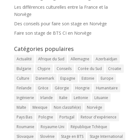
Les différences culturelles entre la France et la
Norvège
Des conseils pour faire son stage en Norvège
Faire son stage de BTS CI en Norvège
Catégories populaires
Actualité
Afrique du Sud
Allemagne
Azerbaïdjan
Bulgarie
Chypre
Conseils
Corée du Sud
Croatie
Culture
Danemark
Espagne
Estonie
Europe
Finlande
Grèce
Géorgie
Hongrie
Humanitaire
Ingénierie
Irlande
Italie
Lettonie
Lituanie
Malte
Mexique
Non classifié(e)
Norvège
Pays Bas
Pologne
Portugal
Retour d'expérience
Roumanie
Royaume-Uni
République Tchèque
Slovaquie
Slovénie
Stage en BTS
Stage International