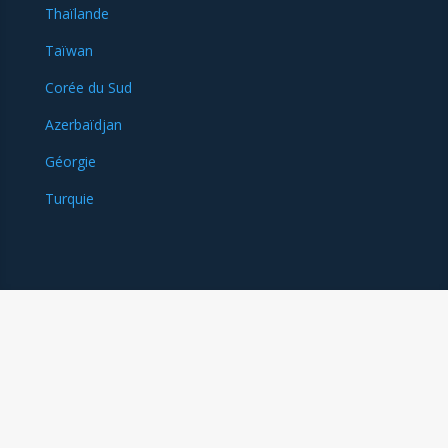
Thaïlande
Taïwan
Corée du Sud
Azerbaïdjan
Géorgie
Turquie