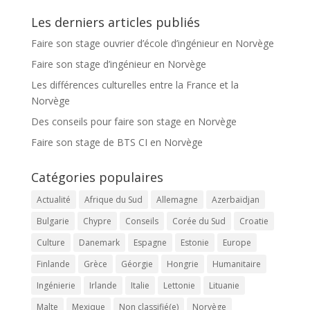
Les derniers articles publiés
Faire son stage ouvrier d’école d’ingénieur en Norvège
Faire son stage d’ingénieur en Norvège
Les différences culturelles entre la France et la
Norvège
Des conseils pour faire son stage en Norvège
Faire son stage de BTS CI en Norvège
Catégories populaires
Actualité
Afrique du Sud
Allemagne
Azerbaïdjan
Bulgarie
Chypre
Conseils
Corée du Sud
Croatie
Culture
Danemark
Espagne
Estonie
Europe
Finlande
Grèce
Géorgie
Hongrie
Humanitaire
Ingénierie
Irlande
Italie
Lettonie
Lituanie
Malte
Mexique
Non classifié(e)
Norvège