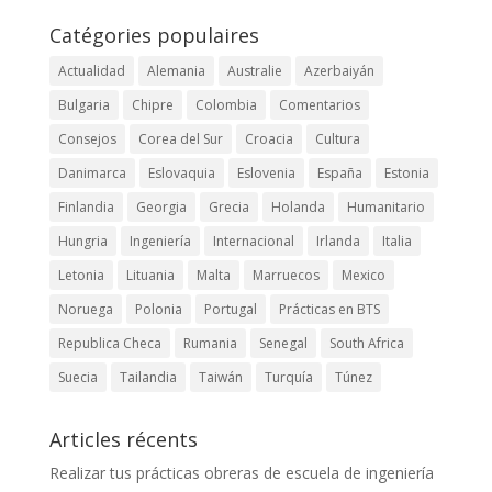
Catégories populaires
Actualidad
Alemania
Australie
Azerbaiyán
Bulgaria
Chipre
Colombia
Comentarios
Consejos
Corea del Sur
Croacia
Cultura
Danimarca
Eslovaquia
Eslovenia
España
Estonia
Finlandia
Georgia
Grecia
Holanda
Humanitario
Hungria
Ingeniería
Internacional
Irlanda
Italia
Letonia
Lituania
Malta
Marruecos
Mexico
Noruega
Polonia
Portugal
Prácticas en BTS
Republica Checa
Rumania
Senegal
South Africa
Suecia
Tailandia
Taiwán
Turquía
Túnez
Articles récents
Realizar tus prácticas obreras de escuela de ingeniería