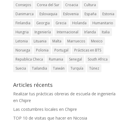
Consejos
Corea del Sur
Croacia
Cultura
Danimarca
Eslovaquia
Eslovenia
España
Estonia
Finlandia
Georgia
Grecia
Holanda
Humanitario
Hungria
Ingeniería
Internacional
Irlanda
Italia
Letonia
Lituania
Malta
Marruecos
Mexico
Noruega
Polonia
Portugal
Prácticas en BTS
Republica Checa
Rumania
Senegal
South Africa
Suecia
Tailandia
Taiwán
Turquía
Túnez
Articles récents
Realizar tus prácticas obreras de escuela de ingeniería
en Chipre
Las costumbres locales en Chipre
TOP 10 de visitas que hacer en Nicosia