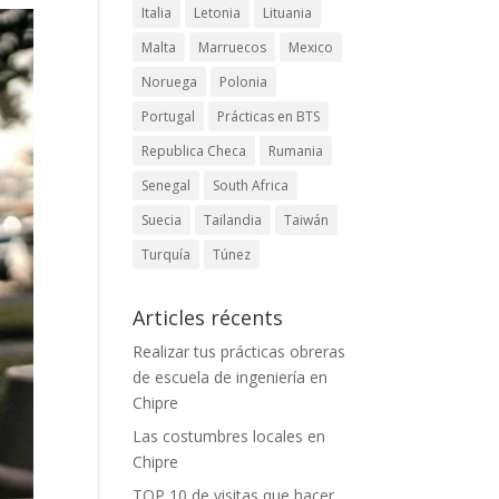
Italia
Letonia
Lituania
Malta
Marruecos
Mexico
Noruega
Polonia
Portugal
Prácticas en BTS
Republica Checa
Rumania
Senegal
South Africa
Suecia
Tailandia
Taiwán
Turquía
Túnez
Articles récents
Realizar tus prácticas obreras
de escuela de ingeniería en
Chipre
Las costumbres locales en
Chipre
TOP 10 de visitas que hacer