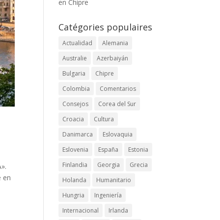
en Chipre
Catégories populaires
Actualidad
Alemania
Australie
Azerbaiyán
Bulgaria
Chipre
Colombia
Comentarios
Consejos
Corea del Sur
Croacia
Cultura
Danimarca
Eslovaquia
Eslovenia
España
Estonia
Finlandia
Georgia
Grecia
».
e en
Holanda
Humanitario
Hungria
Ingeniería
Internacional
Irlanda