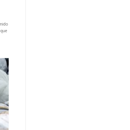
enido
 que