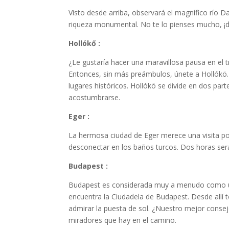
Visto desde arriba, observará el magnífico río D
riqueza monumental. No te lo pienses mucho, ¡dej
Hollókő :
¿Le gustaría hacer una maravillosa pausa en el tr
Entonces, sin más preámbulos, únete a Hollókö. S
lugares históricos. Hollókö se divide en dos par
acostumbrarse.
Eger :
La hermosa ciudad de Eger merece una visita po
desconectar en los baños turcos. Dos horas serán
Budapest :
Budapest es considerada muy a menudo como una
encuentra la Ciudadela de Budapest. Desde allí te
admirar la puesta de sol. ¿Nuestro mejor conse
miradores que hay en el camino.