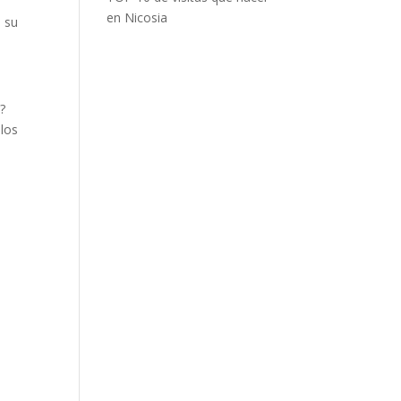
en Nicosia
e su
o?
 los