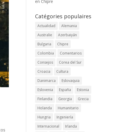
en Chipre
Catégories populaires
Actualidad
Alemania
Australie
Azerbaiyán
Bulgaria
Chipre
Colombia
Comentarios
Consejos
Corea del Sur
Croacia
Cultura
Danimarca
Eslovaquia
Eslovenia
España
Estonia
Finlandia
Georgia
Grecia
Holanda
Humanitario
Hungria
Ingeniería
Internacional
Irlanda
tos