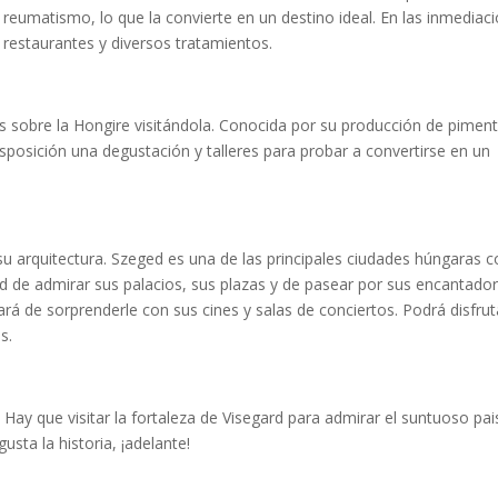
l reumatismo, lo que la convierte en un destino ideal. En las inmediac
 restaurantes y diversos tratamientos.
s sobre la Hongire visitándola. Conocida por su producción de pimen
isposición una degustación y talleres para probar a convertirse en un
u arquitectura. Szeged es una de las principales ciudades húngaras 
ad de admirar sus palacios, sus plazas y de pasear por sus encantado
ará de sorprenderle con sus cines y salas de conciertos. Podrá disfrut
s.
 Hay que visitar la fortaleza de Visegard para admirar el suntuoso pai
usta la historia, ¡adelante!