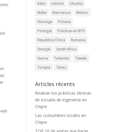
Italia
Letonia
Lituania
iones
Malta
Marruecos
Mexico
Noruega
Polonia
Portugal
Prácticas en BTS
tón
Republica Checa
Rumania
Senegal
South Africa
Suecia
Tailandia
Taiwán
Turquía
Túnez
con
ras
ar
Articles récents
Realizar tus prácticas obreras
de escuela de ingeniería en
Chipre
saje.
Las costumbres locales en
Chipre
TOP 10 de visitas que hacer