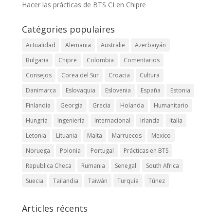
Hacer las prácticas de BTS CI en Chipre
Catégories populaires
Actualidad
Alemania
Australie
Azerbaiyán
Bulgaria
Chipre
Colombia
Comentarios
Consejos
Corea del Sur
Croacia
Cultura
Danimarca
Eslovaquia
Eslovenia
España
Estonia
Finlandia
Georgia
Grecia
Holanda
Humanitario
Hungria
Ingeniería
Internacional
Irlanda
Italia
Letonia
Lituania
Malta
Marruecos
Mexico
Noruega
Polonia
Portugal
Prácticas en BTS
Republica Checa
Rumania
Senegal
South Africa
Suecia
Tailandia
Taiwán
Turquía
Túnez
Articles récents