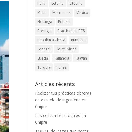
Italia
Letonia
Lituania
Malta
Marruecos
Mexico
Noruega
Polonia
Portugal
Prácticas en BTS
Republica Checa
Rumania
Senegal
South Africa
Suecia
Tailandia
Taiwán
Turquía
Túnez
Articles récents
Realizar tus prácticas obreras
de escuela de ingeniería en
Chipre
Las costumbres locales en
Chipre
TOP 10 de visitas que hacer