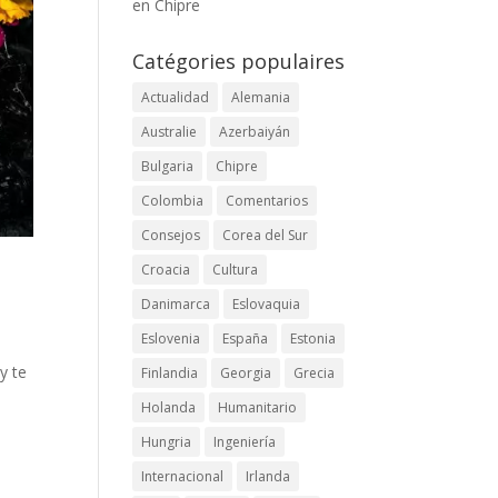
en Chipre
Catégories populaires
Actualidad
Alemania
Australie
Azerbaiyán
Bulgaria
Chipre
Colombia
Comentarios
Consejos
Corea del Sur
Croacia
Cultura
Danimarca
Eslovaquia
Eslovenia
España
Estonia
y te
Finlandia
Georgia
Grecia
Holanda
Humanitario
Hungria
Ingeniería
Internacional
Irlanda