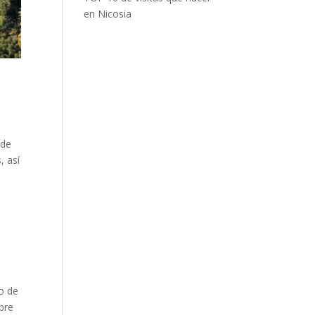
en Nicosia
 de
, así
o de
bre