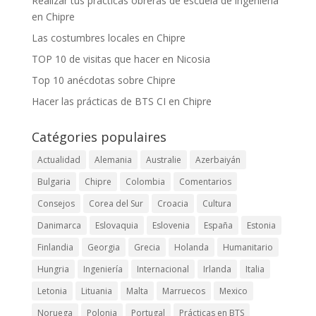
Realizar tus prácticas obreras de escuela de ingeniería
en Chipre
Las costumbres locales en Chipre
TOP 10 de visitas que hacer en Nicosia
Top 10 anécdotas sobre Chipre
Hacer las prácticas de BTS CI en Chipre
Catégories populaires
Actualidad
Alemania
Australie
Azerbaiyán
Bulgaria
Chipre
Colombia
Comentarios
Consejos
Corea del Sur
Croacia
Cultura
Danimarca
Eslovaquia
Eslovenia
España
Estonia
Finlandia
Georgia
Grecia
Holanda
Humanitario
Hungria
Ingeniería
Internacional
Irlanda
Italia
Letonia
Lituania
Malta
Marruecos
Mexico
Noruega
Polonia
Portugal
Prácticas en BTS