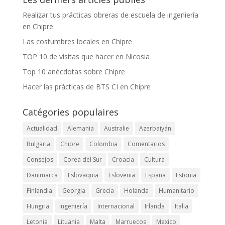
Realizar tus prácticas obreras de escuela de ingeniería
en Chipre
Las costumbres locales en Chipre
TOP 10 de visitas que hacer en Nicosia
Top 10 anécdotas sobre Chipre
Hacer las prácticas de BTS CI en Chipre
Catégories populaires
Actualidad
Alemania
Australie
Azerbaiyán
Bulgaria
Chipre
Colombia
Comentarios
Consejos
Corea del Sur
Croacia
Cultura
Danimarca
Eslovaquia
Eslovenia
España
Estonia
Finlandia
Georgia
Grecia
Holanda
Humanitario
Hungria
Ingeniería
Internacional
Irlanda
Italia
Letonia
Lituania
Malta
Marruecos
Mexico