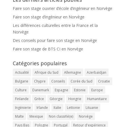
Faire son stage ouvrier d’école d’ingénieur en Norvège
Faire son stage d’ingénieur en Norvège
Les différences culturelles entre la France et la
Norvège
Des conseils pour faire son stage en Norvège
Faire son stage de BTS CI en Norvège
Catégories populaires
Actualité
Afrique du Sud
Allemagne
Azerbaïdjan
Bulgarie
Chypre
Conseils
Corée du Sud
Croatie
Culture
Danemark
Espagne
Estonie
Europe
Finlande
Grèce
Géorgie
Hongrie
Humanitaire
Ingénierie
Irlande
Italie
Lettonie
Lituanie
Malte
Mexique
Non classifié(e)
Norvège
Pays Bas
Pologne
Portugal
Retour d'expérience