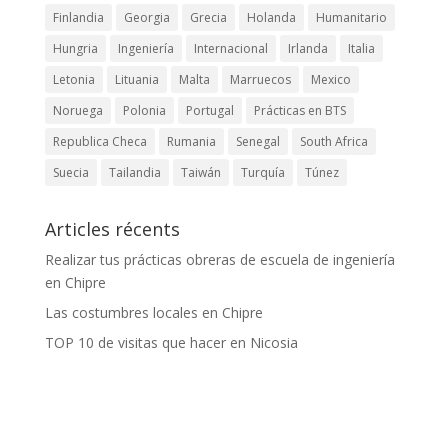
Finlandia
Georgia
Grecia
Holanda
Humanitario
Hungria
Ingeniería
Internacional
Irlanda
Italia
Letonia
Lituania
Malta
Marruecos
Mexico
Noruega
Polonia
Portugal
Prácticas en BTS
Republica Checa
Rumania
Senegal
South Africa
Suecia
Tailandia
Taiwán
Turquía
Túnez
Articles récents
Realizar tus prácticas obreras de escuela de ingeniería
en Chipre
Las costumbres locales en Chipre
TOP 10 de visitas que hacer en Nicosia