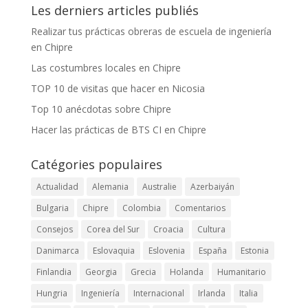
Les derniers articles publiés
Realizar tus prácticas obreras de escuela de ingeniería
en Chipre
Las costumbres locales en Chipre
TOP 10 de visitas que hacer en Nicosia
Top 10 anécdotas sobre Chipre
Hacer las prácticas de BTS CI en Chipre
Catégories populaires
Actualidad
Alemania
Australie
Azerbaiyán
Bulgaria
Chipre
Colombia
Comentarios
Consejos
Corea del Sur
Croacia
Cultura
Danimarca
Eslovaquia
Eslovenia
España
Estonia
Finlandia
Georgia
Grecia
Holanda
Humanitario
Hungria
Ingeniería
Internacional
Irlanda
Italia