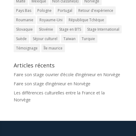
Malte
Mexique
Non classifié(e)
Norvège
Pays Bas
Pologne
Portugal
Retour d'expérience
Roumanie
Royaume-Uni
République Tchèque
Slovaquie
Slovénie
Stage en BTS
Stage International
Suède
Séjour culturel
Taïwan
Turquie
Témoignage
Île maurice
Articles récents
Faire son stage ouvrier d’école d’ingénieur en Norvège
Faire son stage d’ingénieur en Norvège
Les différences culturelles entre la France et la
Norvège