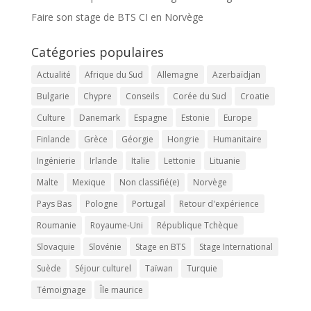
Faire son stage de BTS CI en Norvège
Catégories populaires
Actualité
Afrique du Sud
Allemagne
Azerbaïdjan
Bulgarie
Chypre
Conseils
Corée du Sud
Croatie
Culture
Danemark
Espagne
Estonie
Europe
Finlande
Grèce
Géorgie
Hongrie
Humanitaire
Ingénierie
Irlande
Italie
Lettonie
Lituanie
Malte
Mexique
Non classifié(e)
Norvège
Pays Bas
Pologne
Portugal
Retour d'expérience
Roumanie
Royaume-Uni
République Tchèque
Slovaquie
Slovénie
Stage en BTS
Stage International
Suède
Séjour culturel
Taïwan
Turquie
Témoignage
Île maurice