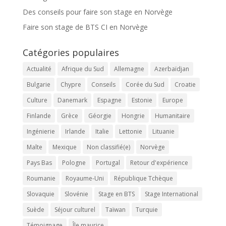
Des conseils pour faire son stage en Norvège
Faire son stage de BTS CI en Norvège
Catégories populaires
Actualité
Afrique du Sud
Allemagne
Azerbaïdjan
Bulgarie
Chypre
Conseils
Corée du Sud
Croatie
Culture
Danemark
Espagne
Estonie
Europe
Finlande
Grèce
Géorgie
Hongrie
Humanitaire
Ingénierie
Irlande
Italie
Lettonie
Lituanie
Malte
Mexique
Non classifié(e)
Norvège
Pays Bas
Pologne
Portugal
Retour d'expérience
Roumanie
Royaume-Uni
République Tchèque
Slovaquie
Slovénie
Stage en BTS
Stage International
Suède
Séjour culturel
Taïwan
Turquie
Témoignage
Île maurice