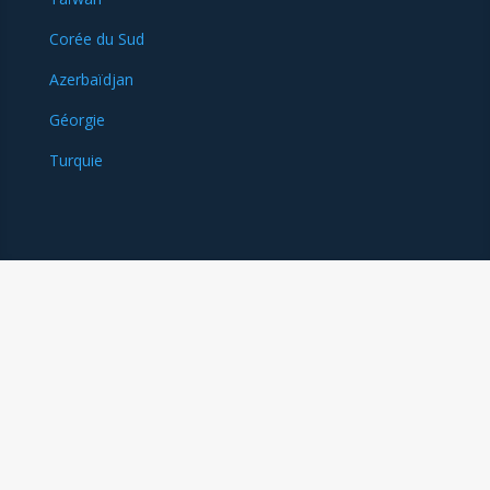
Corée du Sud
Azerbaïdjan
Géorgie
Turquie