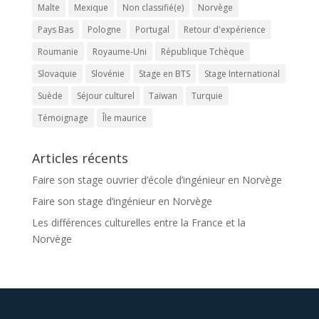
Malte
Mexique
Non classifié(e)
Norvège
Pays Bas
Pologne
Portugal
Retour d'expérience
Roumanie
Royaume-Uni
République Tchèque
Slovaquie
Slovénie
Stage en BTS
Stage International
Suède
Séjour culturel
Taïwan
Turquie
Témoignage
Île maurice
Articles récents
Faire son stage ouvrier d’école d’ingénieur en Norvège
Faire son stage d’ingénieur en Norvège
Les différences culturelles entre la France et la
Norvège