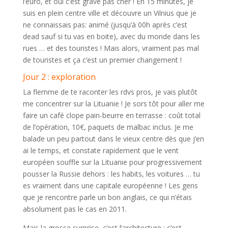
l’euro, et oui c’est grave pas cher ! En 15 minutes, je
suis en plein centre ville et découvre un Vilnius que je
ne connaissais pas: animé (jusqu’à 00h après c’est
dead sauf si tu vas en boite), avec du monde dans les
rues … et des touristes ! Mais alors, vraiment pas mal
de touristes et ça c’est un premier changement !
Jour 2 : exploration
La flemme de te raconter les rdvs pros, je vais plutôt
me concentrer sur la Lituanie ! Je sors tôt pour aller me
faire un café clope pain-beurre en terrasse : coût total
de l’opération, 10€, paquets de malbac inclus. Je me
balade un peu partout dans le vieux centre dès que j’en
ai le temps, et constate rapidement que le vent
européen souffle sur la Lituanie pour progressivement
pousser la Russie dehors : les habits, les voitures … tu
es vraiment dans une capitale européenne ! Les gens
que je rencontre parle un bon anglais, ce qui n’étais
absolument pas le cas en 2011.
Mais la grosse surprise, c’est l’architecture : c’est