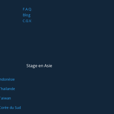
F.A.Q.
Blog
C.G.V.
Stage en Asie
Indonésie
Thaïlande
Taïwan
Corée du Sud