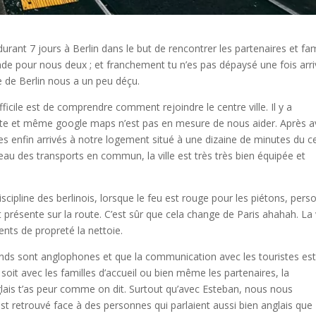
rant 7 jours à Berlin dans le but de rencontrer les partenaires et fam
mande pour nous deux ; et franchement tu n’es pas dépaysé une fois arri
le de Berlin nous a un peu déçu.
ifficile est de comprendre comment rejoindre le centre ville. Il y a
d vite et même google maps n’est pas en mesure de nous aider. Après a
es enfin arrivés à notre logement situé à une dizaine de minutes du c
veau des transports en commun, la ville est très très bien équipée et
discipline des berlinois, lorsque le feu est rouge pour les piétons, per
présente sur la route. C’est sûr que cela change de Paris ahahah. La v
ents de propreté la nettoie.
mands sont anglophones et que la communication avec les touristes es
 soit avec les familles d’accueil ou bien même les partenaires, la
glais t’as peur comme on dit. Surtout qu’avec Esteban, nous nous
est retrouvé face à des personnes qui parlaient aussi bien anglais que