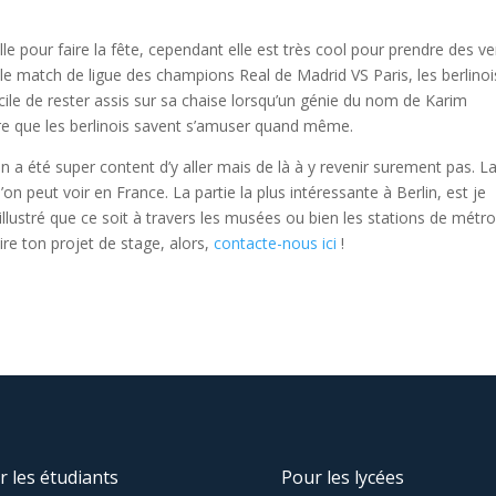
ille pour faire la fête, cependant elle est très cool pour prendre des ve
 le match de ligue des champions Real de Madrid VS Paris, les berlinoi
ficile de rester assis sur sa chaise lorsqu’un génie du nom de Karim
ire que les berlinois savent s’amuser quand même.
a été super content d’y aller mais de là à y revenir surement pas. La 
on peut voir en France. La partie la plus intéressante à Berlin, est je
illustré que ce soit à travers les musées ou bien les stations de métr
ire ton projet de stage, alors,
contacte-nous ici
!
r les étudiants
Pour les lycées