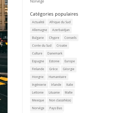
Norvège
Catégories populaires
Actualité
Afrique du Sud
Allemagne
Azerbaïdjan
Bulgarie
Chypre
Conseils
Corée du Sud
Croatie
Culture
Danemark
Espagne
Estonie
Europe
Finlande
Grèce
Géorgie
Hongrie
Humanitaire
Ingénierie
Irlande
Italie
Lettonie
Lituanie
Malte
Mexique
Non classifié(e)
Norvège
Pays Bas