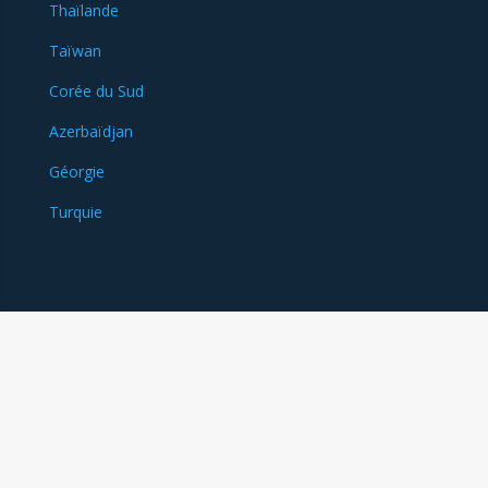
Thaïlande
Taïwan
Corée du Sud
Azerbaïdjan
Géorgie
Turquie