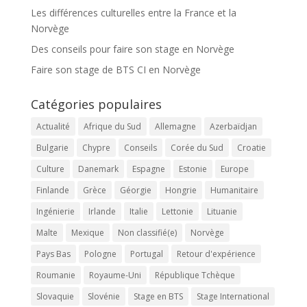
Les différences culturelles entre la France et la
Norvège
Des conseils pour faire son stage en Norvège
Faire son stage de BTS CI en Norvège
Catégories populaires
Actualité
Afrique du Sud
Allemagne
Azerbaïdjan
Bulgarie
Chypre
Conseils
Corée du Sud
Croatie
Culture
Danemark
Espagne
Estonie
Europe
Finlande
Grèce
Géorgie
Hongrie
Humanitaire
Ingénierie
Irlande
Italie
Lettonie
Lituanie
Malte
Mexique
Non classifié(e)
Norvège
Pays Bas
Pologne
Portugal
Retour d'expérience
Roumanie
Royaume-Uni
République Tchèque
Slovaquie
Slovénie
Stage en BTS
Stage International