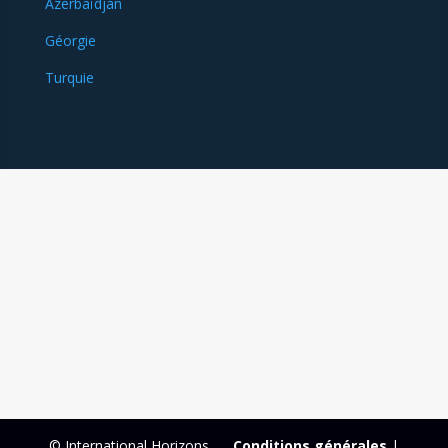
Azerbaïdjan
Géorgie
Turquie
© International Horizons
Conditions générales
|