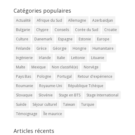
Catégories populaires
Actualité
Afrique du Sud
Allemagne
Azerbaïdjan
Bulgarie
Chypre
Conseils
Corée du Sud
Croatie
Culture
Danemark
Espagne
Estonie
Europe
Finlande
Grèce
Géorgie
Hongrie
Humanitaire
Ingénierie
Irlande
Italie
Lettonie
Lituanie
Malte
Mexique
Non classifié(e)
Norvège
Pays Bas
Pologne
Portugal
Retour d'expérience
Roumanie
Royaume-Uni
République Tchèque
Slovaquie
Slovénie
Stage en BTS
Stage International
Suède
Séjour culturel
Taïwan
Turquie
Témoignage
Île maurice
Articles récents