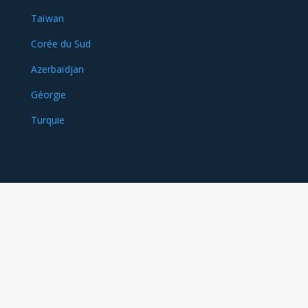
Taïwan
Corée du Sud
Azerbaïdjan
Géorgie
Turquie