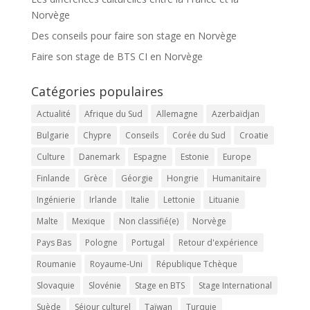
Norvège
Des conseils pour faire son stage en Norvège
Faire son stage de BTS CI en Norvège
Catégories populaires
Actualité
Afrique du Sud
Allemagne
Azerbaïdjan
Bulgarie
Chypre
Conseils
Corée du Sud
Croatie
Culture
Danemark
Espagne
Estonie
Europe
Finlande
Grèce
Géorgie
Hongrie
Humanitaire
Ingénierie
Irlande
Italie
Lettonie
Lituanie
Malte
Mexique
Non classifié(e)
Norvège
Pays Bas
Pologne
Portugal
Retour d'expérience
Roumanie
Royaume-Uni
République Tchèque
Slovaquie
Slovénie
Stage en BTS
Stage International
Suède
Séjour culturel
Taïwan
Turquie