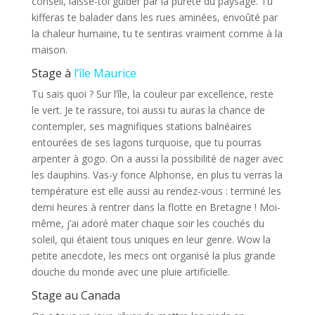
conseil, laisse-toi guider par la pureté du paysage. Tu
kifferas te balader dans les rues aminées, envoûté par
la chaleur humaine, tu te sentiras vraiment comme à la
maison.
Stage à
l’île Maurice
Tu sais quoi ? Sur l’île, la couleur par excellence, reste
le vert. Je te rassure, toi aussi tu auras la chance de
contempler, ses magnifiques stations balnéaires
entourées de ses lagons turquoise, que tu pourras
arpenter à gogo. On a aussi la possibilité de nager avec
les dauphins. Vas-y fonce Alphonse, en plus tu verras la
température est elle aussi au rendez-vous : terminé les
demi heures à rentrer dans la flotte en Bretagne ! Moi-
même, j’ai adoré mater chaque soir les couchés du
soleil, qui étaient tous uniques en leur genre. Wow la
petite anecdote, les mecs ont organisé la plus grande
douche du monde avec une pluie artificielle.
Stage au Canada