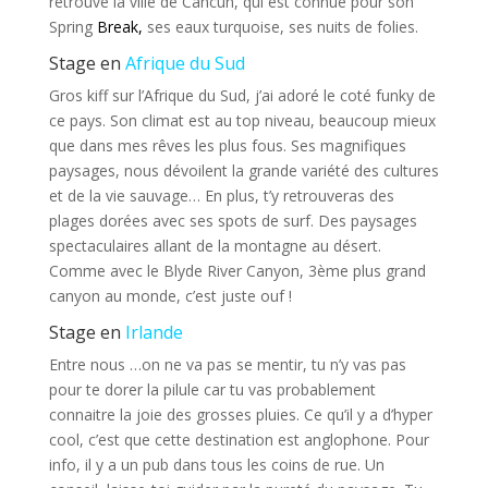
retrouve la ville de Cancún, qui est connue pour son
Spring
Break,
ses eaux turquoise, ses nuits de folies.
Stage en
Afrique du Sud
Gros kiff sur l’Afrique du Sud, j’ai adoré le coté funky de
ce pays. Son climat est au top niveau, beaucoup mieux
que dans mes rêves les plus fous. Ses magnifiques
paysages, nous dévoilent la grande variété des cultures
et de la vie sauvage… En plus, t’y retrouveras des
plages dorées avec ses spots de surf. Des paysages
spectaculaires allant de la montagne au désert.
Comme avec le Blyde River Canyon, 3ème plus grand
canyon au monde, c’est juste ouf !
Stage en
Irlande
Entre nous …on ne va pas se mentir, tu n’y vas pas
pour te dorer la pilule car tu vas probablement
connaitre la joie des grosses pluies. Ce qu’il y a d’hyper
cool, c’est que cette destination est anglophone. Pour
info, il y a un pub dans tous les coins de rue. Un