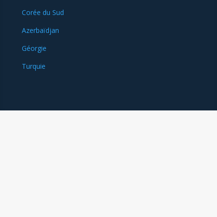
Corée du Sud
Azerbaïdjan
Géorgie
Turquie