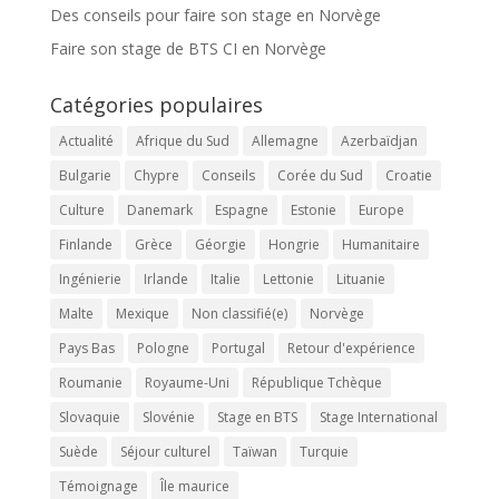
Des conseils pour faire son stage en Norvège
Faire son stage de BTS CI en Norvège
Catégories populaires
Actualité
Afrique du Sud
Allemagne
Azerbaïdjan
Bulgarie
Chypre
Conseils
Corée du Sud
Croatie
Culture
Danemark
Espagne
Estonie
Europe
Finlande
Grèce
Géorgie
Hongrie
Humanitaire
Ingénierie
Irlande
Italie
Lettonie
Lituanie
Malte
Mexique
Non classifié(e)
Norvège
Pays Bas
Pologne
Portugal
Retour d'expérience
Roumanie
Royaume-Uni
République Tchèque
Slovaquie
Slovénie
Stage en BTS
Stage International
Suède
Séjour culturel
Taïwan
Turquie
Témoignage
Île maurice