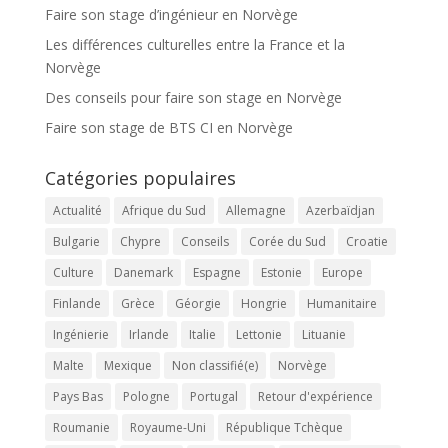
Faire son stage d’ingénieur en Norvège
Les différences culturelles entre la France et la
Norvège
Des conseils pour faire son stage en Norvège
Faire son stage de BTS CI en Norvège
Catégories populaires
Actualité
Afrique du Sud
Allemagne
Azerbaïdjan
Bulgarie
Chypre
Conseils
Corée du Sud
Croatie
Culture
Danemark
Espagne
Estonie
Europe
Finlande
Grèce
Géorgie
Hongrie
Humanitaire
Ingénierie
Irlande
Italie
Lettonie
Lituanie
Malte
Mexique
Non classifié(e)
Norvège
Pays Bas
Pologne
Portugal
Retour d'expérience
Roumanie
Royaume-Uni
République Tchèque