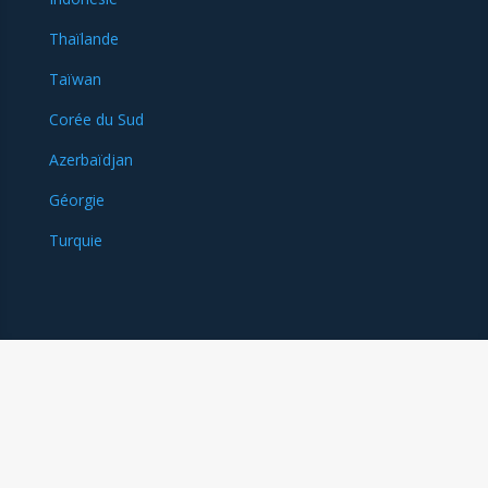
Thaïlande
Taïwan
Corée du Sud
Azerbaïdjan
Géorgie
Turquie