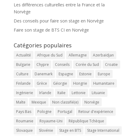
Les différences culturelles entre la France et la
Norvège
Des conseils pour faire son stage en Norvège
Faire son stage de BTS CI en Norvège
Catégories populaires
Actualité
Afrique du Sud
Allemagne
Azerbaïdjan
Bulgarie
Chypre
Conseils
Corée du Sud
Croatie
Culture
Danemark
Espagne
Estonie
Europe
Finlande
Grèce
Géorgie
Hongrie
Humanitaire
Ingénierie
Irlande
Italie
Lettonie
Lituanie
Malte
Mexique
Non classifié(e)
Norvège
Pays Bas
Pologne
Portugal
Retour d'expérience
Roumanie
Royaume-Uni
République Tchèque
Slovaquie
Slovénie
Stage en BTS
Stage International