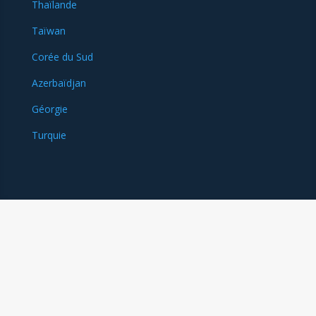
Thaïlande
Taïwan
Corée du Sud
Azerbaïdjan
Géorgie
Turquie