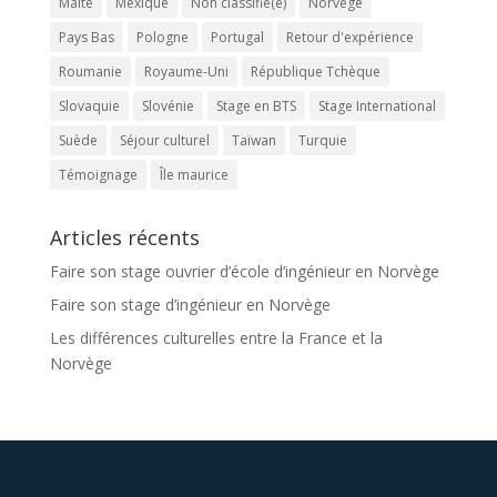
Malte
Mexique
Non classifié(e)
Norvège
Pays Bas
Pologne
Portugal
Retour d'expérience
Roumanie
Royaume-Uni
République Tchèque
Slovaquie
Slovénie
Stage en BTS
Stage International
Suède
Séjour culturel
Taïwan
Turquie
Témoignage
Île maurice
Articles récents
Faire son stage ouvrier d’école d’ingénieur en Norvège
Faire son stage d’ingénieur en Norvège
Les différences culturelles entre la France et la
Norvège