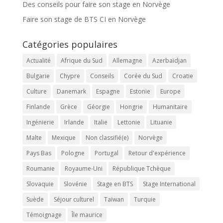
Des conseils pour faire son stage en Norvège
Faire son stage de BTS CI en Norvège
Catégories populaires
Actualité
Afrique du Sud
Allemagne
Azerbaïdjan
Bulgarie
Chypre
Conseils
Corée du Sud
Croatie
Culture
Danemark
Espagne
Estonie
Europe
Finlande
Grèce
Géorgie
Hongrie
Humanitaire
Ingénierie
Irlande
Italie
Lettonie
Lituanie
Malte
Mexique
Non classifié(e)
Norvège
Pays Bas
Pologne
Portugal
Retour d'expérience
Roumanie
Royaume-Uni
République Tchèque
Slovaquie
Slovénie
Stage en BTS
Stage International
Suède
Séjour culturel
Taïwan
Turquie
Témoignage
Île maurice