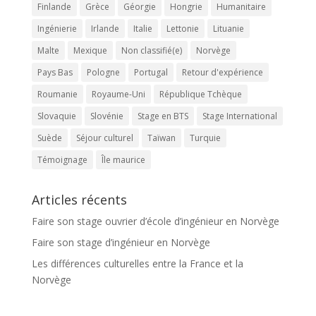
Finlande
Grèce
Géorgie
Hongrie
Humanitaire
Ingénierie
Irlande
Italie
Lettonie
Lituanie
Malte
Mexique
Non classifié(e)
Norvège
Pays Bas
Pologne
Portugal
Retour d'expérience
Roumanie
Royaume-Uni
République Tchèque
Slovaquie
Slovénie
Stage en BTS
Stage International
Suède
Séjour culturel
Taïwan
Turquie
Témoignage
Île maurice
Articles récents
Faire son stage ouvrier d’école d’ingénieur en Norvège
Faire son stage d’ingénieur en Norvège
Les différences culturelles entre la France et la
Norvège