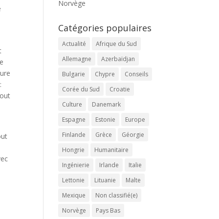
Norvège
e
Catégories populaires
Actualité
Afrique du Sud
t
Allemagne
Azerbaïdjan
le
ture
Bulgarie
Chypre
Conseils
:
Corée du Sud
Croatie
tout
Culture
Danemark
Espagne
Estonie
Europe
Finlande
Grèce
Géorgie
out
Hongrie
Humanitaire
vec
Ingénierie
Irlande
Italie
Lettonie
Lituanie
Malte
Mexique
Non classifié(e)
Norvège
Pays Bas