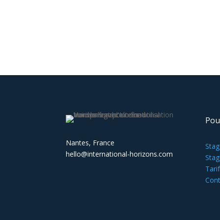
Pou
Nantes, France
Stag
hello@international-horizons.com
Stag
Tari
Cont