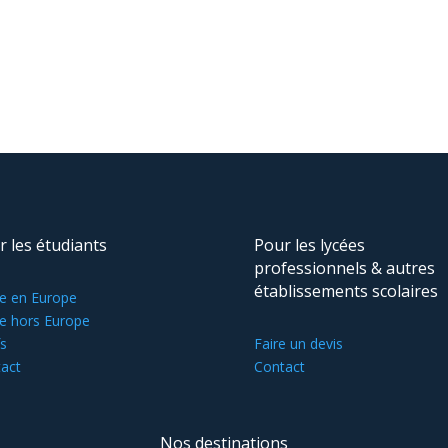
r les étudiants
Pour les lycées
professionnels & autres
établissements scolaires
e en Europe
e hors Europe
fs
Faire un devis
act
Contact
Nos destinations