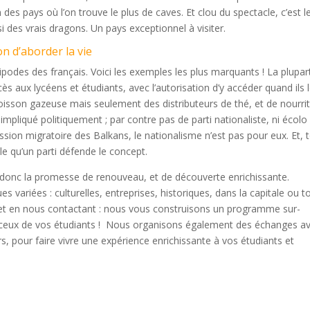
des pays où l’on trouve le plus de caves. Et clou du spectacle, c’est l
des vrais dragons. Un pays exceptionnel à visiter.
on d’aborder la vie
ipodes des français. Voici les exemples les plus marquants ! La plupar
cès aux lycéens et étudiants, avec l’autorisation d’y accéder quand ils 
oisson gazeuse mais seulement des distributeurs de thé, et de nourri
mpliqué politiquement ; par contre pas de parti nationaliste, ni écolo 
sion migratoire des Balkans, le nationalisme n’est pas pour eux. Et, 
ile qu’un parti défende le concept.
est donc la promesse de renouveau, et de découverte enrichissante.
riées : culturelles, entreprises, historiques, dans la capitale ou t
ojet en nous contactant : nous vous construisons un programme sur-
 ceux de vos étudiants ! Nous organisons également des échanges a
s, pour faire vivre une expérience enrichissante à vos étudiants et