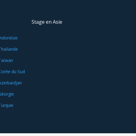
Stage en Asie
Indonésie
Thaïlande
Taïwan
Corée du Sud
Azerbaïdjan
Géorgie
Turquie