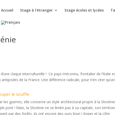
Accueil
Stage à l’étranger
Stage écoles et lycées
Ta
vénie
d’une claque interculturelle ! Ce pays méconnu, frontalier de l’Italie e
 antipodes de la France. Une différence radicale, pour n’en citer qu’un
couper le souffle
r les guerres, elle conserve un style architectural propre à la Slovénie
iple pont ! Mais, la Slovénie ne se limite pas à sa capitale, son territoir
uvert par des forêts, ils ont encore des ours brun ! Koper et la côte