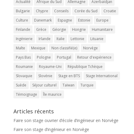
Actualité
Afrique du Sud
Allemagne
Azerbaïdjan
Bulgarie
Chypre
Conseils
Corée du Sud
Croatie
Culture
Danemark
Espagne
Estonie
Europe
Finlande
Grèce
Géorgie
Hongrie
Humanitaire
Ingénierie
Irlande
Italie
Lettonie
Lituanie
Malte
Mexique
Non classifié(e)
Norvège
Pays Bas
Pologne
Portugal
Retour d'expérience
Roumanie
Royaume-Uni
République Tchèque
Slovaquie
Slovénie
Stage en BTS
Stage International
Suède
Séjour culturel
Taïwan
Turquie
Témoignage
Île maurice
Articles récents
Faire son stage ouvrier d’école d’ingénieur en Norvège
Faire son stage d’ingénieur en Norvège