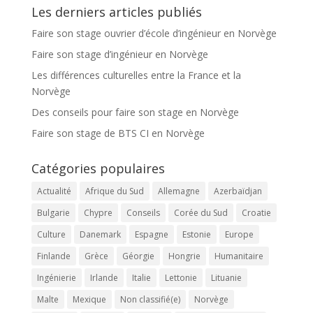
Les derniers articles publiés
Faire son stage ouvrier d’école d’ingénieur en Norvège
Faire son stage d’ingénieur en Norvège
Les différences culturelles entre la France et la
Norvège
Des conseils pour faire son stage en Norvège
Faire son stage de BTS CI en Norvège
Catégories populaires
Actualité
Afrique du Sud
Allemagne
Azerbaïdjan
Bulgarie
Chypre
Conseils
Corée du Sud
Croatie
Culture
Danemark
Espagne
Estonie
Europe
Finlande
Grèce
Géorgie
Hongrie
Humanitaire
Ingénierie
Irlande
Italie
Lettonie
Lituanie
Malte
Mexique
Non classifié(e)
Norvège