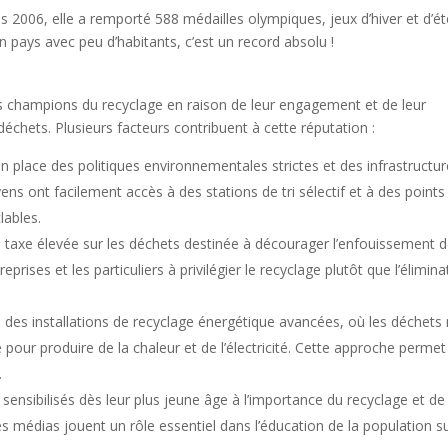
s 2006, elle a remporté 588 médailles olympiques, jeux d’hiver et d’ét
n pays avec peu d’habitants, c’est un record absolu !
 champions du recyclage en raison de leur engagement et de leur
chets. Plusieurs facteurs contribuent à cette réputation :
en place des politiques environnementales strictes et des infrastructu
ens ont facilement accès à des stations de tri sélectif et à des points
lables.
e taxe élevée sur les déchets destinée à décourager l’enfouissement 
eprises et les particuliers à privilégier le recyclage plutôt que l’élimina
 des installations de recyclage énergétique avancées, où les déchets
pour produire de la chaleur et de l’électricité. Cette approche permet
.
 sensibilisés dès leur plus jeune âge à l’importance du recyclage et de 
es médias jouent un rôle essentiel dans l’éducation de la population s