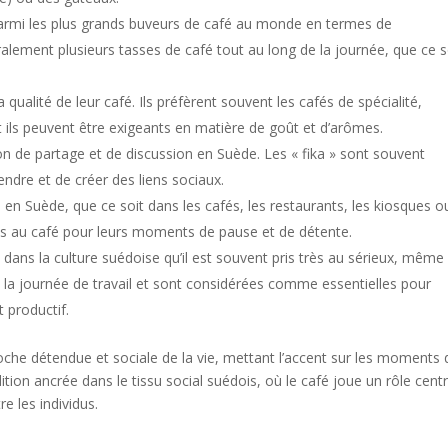
armi les plus grands buveurs de café au monde en termes de
alement plusieurs tasses de café tout au long de la journée, que ce s
a qualité de leur café. Ils préfèrent souvent les cafés de spécialité,
 ils peuvent être exigeants en matière de goût et d’arômes.
n de partage et de discussion en Suède. Les « fika » sont souvent
endre et de créer des liens sociaux.
e en Suède, que ce soit dans les cafés, les restaurants, les kiosques o
cès au café pour leurs moments de pause et de détente.
ré dans la culture suédoise qu’il est souvent pris très au sérieux, même
de la journée de travail et sont considérées comme essentielles pour
t productif.
oche détendue et sociale de la vie, mettant l’accent sur les moments 
dition ancrée dans le tissu social suédois, où le café joue un rôle centr
re les individus.