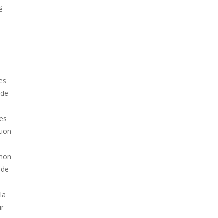
é
res
 de
des
tion
 non
 de
la
ur