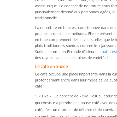
assez unique. Ce concept de nourriture sous for
principalement destiné aux personnes âgées, au
traditionnelle.
La nourriture en tube est conditionnée dans des 
pour les produits cosmétiques. Elle se présente
en tube comprennent des saveurs telles que le h
plats traditionnels suédois comme le « Janssons 
Suède, comme en Finlande d’ailleurs –
mais c’est
des rayons avec des centaines de variétés !
Le café en Suède
Le café occupe une place importante dans la cul
profondément ancré dans leur mode de vie quotid
café :
« Fika » : Le concept de « fika » est au cœur d
qui consiste à prendre une pause café avec des c
café, c’est un moment de détente et de convivial
souvent des « kanelbullar » (brioches à la cannel