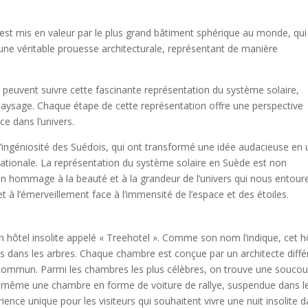
st mis en valeur par le plus grand bâtiment sphérique au monde, qui
une véritable prouesse architecturale, représentant de manière
s peuvent suivre cette fascinante représentation du système solaire,
 paysage. Chaque étape de cette représentation offre une perspective
ce dans l’univers.
e l’ingéniosité des Suédois, qui ont transformé une idée audacieuse en
ationale. La représentation du système solaire en Suède est non
n hommage à la beauté et à la grandeur de l’univers qui nous entoure
et à l’émerveillement face à l’immensité de l’espace et des étoiles.
n hôtel insolite appelé « Treehotel ». Comme son nom l’indique, cet h
 dans les arbres. Chaque chambre est conçue par un architecte diffé
 commun. Parmi les chambres les plus célèbres, on trouve une souco
et même une chambre en forme de voiture de rallye, suspendue dans l
ience unique pour les visiteurs qui souhaitent vivre une nuit insolite 