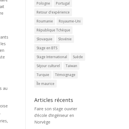
Pologne
Portugal
ait
Retour d'expérience
re
Roumanie
Royaume-Uni
République Tchèque
rants
Slovaquie
Slovénie
 les
Stage en BTS
 en
ste
Stage International
Suède
Séjour culturel
Taïwan
Turquie
Témoignage
Île maurice
is au
Articles récents
doise
Faire son stage ouvrier
-
d’école d’ingénieur en
ries,
Norvège