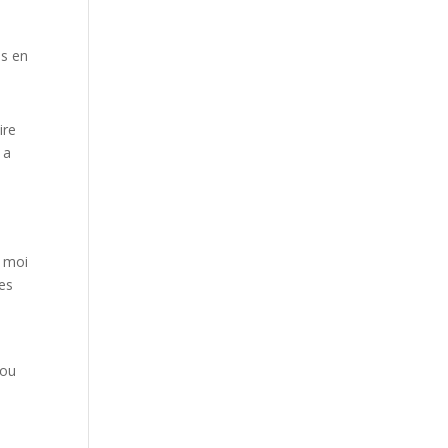
is en
ire
 a
z moi
tes
 ou