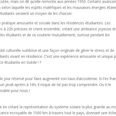
iscutée, mais on dit qu’elle remonte aux années 1950. Certains avancen
ion selon laquelle les esprits maléfiques et les mauvaises énergies étaie
 étudiants seraient un moyen de les chasser.
ne pratique amusante et sociale dans les résidences étudiantes. Les
es à 22h précises et crient ensemble, créant une ambiance joyeuse et
e les étudiants et de se soutenir mutuellement, surtout pendant les
é culturelle suédoise et une façon originale de gérer le stress et de
udiants vivant en résidence. C’est une expérience amusante et unique 
ce étudiante en Suède ! ?
le jour réservé pour faire augmenté son taux d’alcoolémie. Si t’es fra
un jeudi aprèm à 16h, il risque de ne pas trop comprendre. Ou il te
sable pour nous !
nt en créant la représentation du système solaire la plus grande au 
stance incroyable de 1500 km à travers tout le pays, donnant une éche