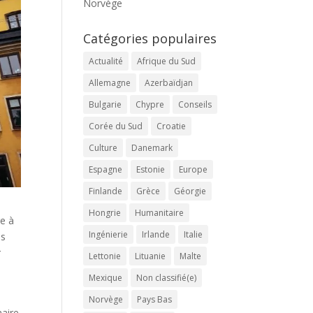
Norvège
Catégories populaires
Actualité
Afrique du Sud
Allemagne
Azerbaïdjan
Bulgarie
Chypre
Conseils
Corée du Sud
Croatie
Culture
Danemark
Espagne
Estonie
Europe
Finlande
Grèce
Géorgie
Hongrie
Humanitaire
ge à
Ingénierie
Irlande
Italie
ès
r
Lettonie
Lituanie
Malte
Mexique
Non classifié(e)
Norvège
Pays Bas
naire