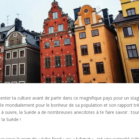
enter ta culture avant de partir dans ce magnifique pays pour un sta
utée mondialement pour le bonheur de sa population et son rapport tr
 à suivre, la Suède a de nombreuses anecdotes à te faire savoir : tou
 la Suède !
e sous le nom de « tube food » ou « tubmat », est une curiosité culi