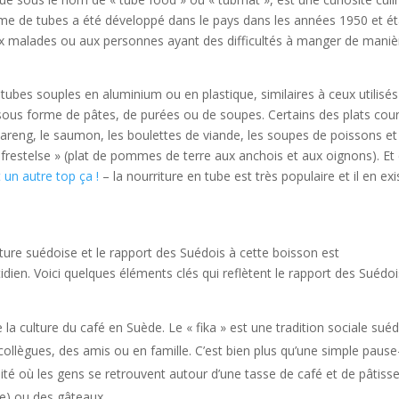
me de tubes a été développé dans le pays dans les années 1950 et ét
x malades ou aux personnes ayant des difficultés à manger de maniè
tubes souples en aluminium ou en plastique, similaires à ceux utilisés
 sous forme de pâtes, de purées ou de soupes. Certains des plats cou
areng, le saumon, les boulettes de viande, les soupes de poissons et
frestelse » (plat de pommes de terre aux anchois et aux oignons). Et
 un autre top ça !
– la nourriture en tube est très populaire et il en exi
ture suédoise et le rapport des Suédois à cette boisson est
ien. Voici quelques éléments clés qui reflètent le rapport des Suédo
e la culture du café en Suède. Le « fika » est une tradition sociale sué
ollègues, des amis ou en famille. C’est bien plus qu’une simple pause
ité où les gens se retrouvent autour d’une tasse de café et de pâtisse
le) ou des gâteaux.