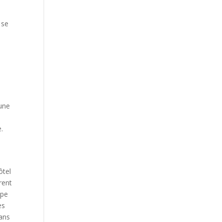
 se
 une
.
ôtel
rent
upe
es
dans