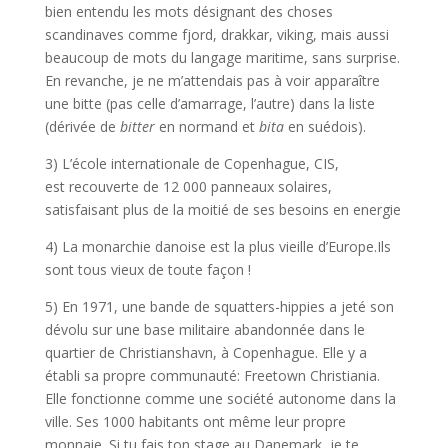
bien entendu les mots désignant des choses
scandinaves comme fjord, drakkar, viking, mais aussi
beaucoup de mots du langage maritime, sans surprise.
En revanche, je ne m’attendais pas à voir apparaître
une bitte (pas celle d’amarrage, l’autre) dans la liste
(dérivée de
bitter
en normand et
bita
en suédois).
3) L’école internationale de Copenhague, CIS,
est recouverte de 12 000 panneaux solaires,
satisfaisant plus de la moitié de ses besoins en energie
4) La monarchie danoise est la plus vieille d’Europe.Ils
sont tous vieux de toute façon !
5) En 1971, une bande de squatters-hippies a jeté son
dévolu sur une base militaire abandonnée dans le
quartier de Christianshavn, à Copenhague. Elle y a
établi sa propre communauté: Freetown Christiania.
Elle fonctionne comme une société autonome dans la
ville. Ses 1000 habitants ont même leur propre
monnaie. Si tu fais ton stage au Danemark, je te