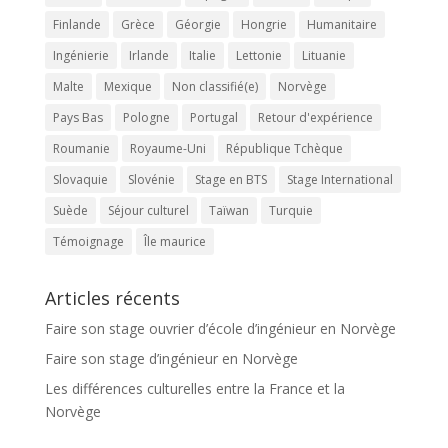
Finlande
Grèce
Géorgie
Hongrie
Humanitaire
Ingénierie
Irlande
Italie
Lettonie
Lituanie
Malte
Mexique
Non classifié(e)
Norvège
Pays Bas
Pologne
Portugal
Retour d'expérience
Roumanie
Royaume-Uni
République Tchèque
Slovaquie
Slovénie
Stage en BTS
Stage International
Suède
Séjour culturel
Taïwan
Turquie
Témoignage
Île maurice
Articles récents
Faire son stage ouvrier d’école d’ingénieur en Norvège
Faire son stage d’ingénieur en Norvège
Les différences culturelles entre la France et la
Norvège