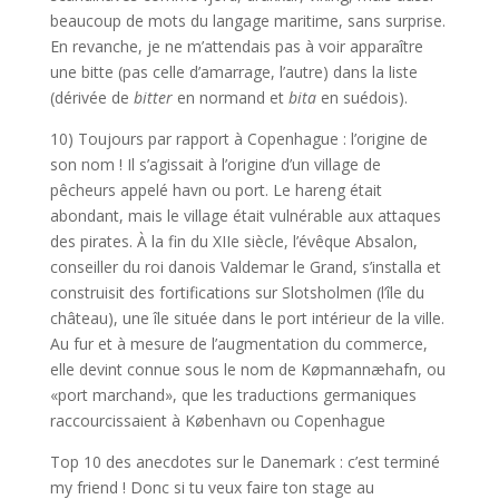
beaucoup de mots du langage maritime, sans surprise.
En revanche, je ne m’attendais pas à voir apparaître
une bitte (pas celle d’amarrage, l’autre) dans la liste
(dérivée de
bitter
en normand et
bita
en suédois).
10) Toujours par rapport à Copenhague : l’origine de
son nom ! Il s’agissait à l’origine d’un village de
pêcheurs appelé havn ou port. Le hareng était
abondant, mais le village était vulnérable aux attaques
des pirates. À la fin du XIIe siècle, l’évêque Absalon,
conseiller du roi danois Valdemar le Grand, s’installa et
construisit des fortifications sur Slotsholmen (l’île du
château), une île située dans le port intérieur de la ville.
Au fur et à mesure de l’augmentation du commerce,
elle devint connue sous le nom de Køpmannæhafn, ou
«port marchand», que les traductions germaniques
raccourcissaient à København ou Copenhague
Top 10 des anecdotes sur le Danemark : c’est terminé
my friend ! Donc si tu veux faire ton stage au