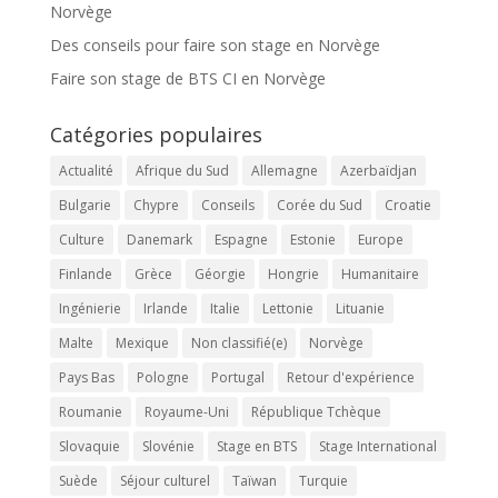
Norvège
Des conseils pour faire son stage en Norvège
Faire son stage de BTS CI en Norvège
Catégories populaires
Actualité
Afrique du Sud
Allemagne
Azerbaïdjan
Bulgarie
Chypre
Conseils
Corée du Sud
Croatie
Culture
Danemark
Espagne
Estonie
Europe
Finlande
Grèce
Géorgie
Hongrie
Humanitaire
Ingénierie
Irlande
Italie
Lettonie
Lituanie
Malte
Mexique
Non classifié(e)
Norvège
Pays Bas
Pologne
Portugal
Retour d'expérience
Roumanie
Royaume-Uni
République Tchèque
Slovaquie
Slovénie
Stage en BTS
Stage International
Suède
Séjour culturel
Taïwan
Turquie