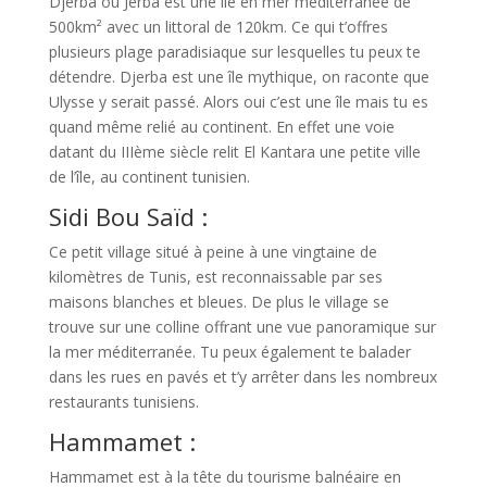
Djerba ou Jerba est une île en mer méditerranée de
500km² avec un littoral de 120km. Ce qui t’offres
plusieurs plage paradisiaque sur lesquelles tu peux te
détendre. Djerba est une île mythique, on raconte que
Ulysse y serait passé. Alors oui c’est une île mais tu es
quand même relié au continent. En effet une voie
datant du IIIème siècle relit El Kantara une petite ville
de l’île, au continent tunisien.
Sidi Bou Saïd :
Ce petit village situé à peine à une vingtaine de
kilomètres de Tunis, est reconnaissable par ses
maisons blanches et bleues. De plus le village se
trouve sur une colline offrant une vue panoramique sur
la mer méditerranée. Tu peux également te balader
dans les rues en pavés et t’y arrêter dans les nombreux
restaurants tunisiens.
Hammamet :
Hammamet est à la tête du tourisme balnéaire en