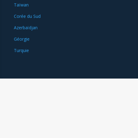
Taïwan
Corée du Sud
Azerbaïdjan
Géorgie
Turquie