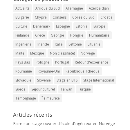
Actualité
Afrique du Sud
Allemagne
Azerbaïdjan
Bulgarie
Chypre
Conseils
Corée du Sud
Croatie
Culture
Danemark
Espagne
Estonie
Europe
Finlande
Grèce
Géorgie
Hongrie
Humanitaire
Ingénierie
Irlande
Italie
Lettonie
Lituanie
Malte
Mexique
Non classifié(e)
Norvège
Pays Bas
Pologne
Portugal
Retour d'expérience
Roumanie
Royaume-Uni
République Tchèque
Slovaquie
Slovénie
Stage en BTS
Stage International
Suède
Séjour culturel
Taïwan
Turquie
Témoignage
Île maurice
Articles récents
Faire son stage ouvrier d’école d’ingénieur en Norvège