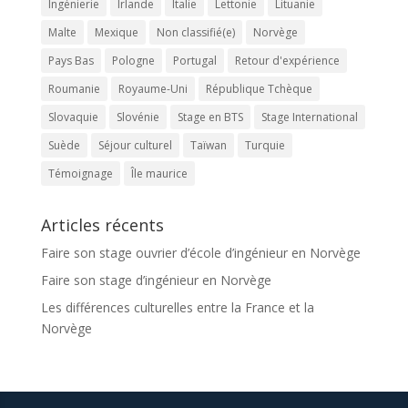
Ingénierie
Irlande
Italie
Lettonie
Lituanie
Malte
Mexique
Non classifié(e)
Norvège
Pays Bas
Pologne
Portugal
Retour d'expérience
Roumanie
Royaume-Uni
République Tchèque
Slovaquie
Slovénie
Stage en BTS
Stage International
Suède
Séjour culturel
Taïwan
Turquie
Témoignage
Île maurice
Articles récents
Faire son stage ouvrier d’école d’ingénieur en Norvège
Faire son stage d’ingénieur en Norvège
Les différences culturelles entre la France et la
Norvège