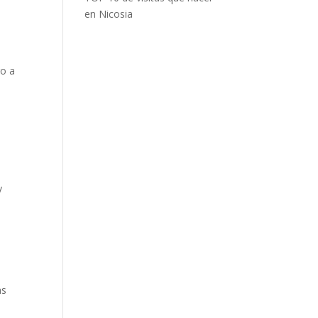
en Nicosia
ro a
y
as