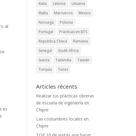
Italia
Letonia
Lituania
Malta
Marruecos
Mexico
Noruega
Polonia
ro al
Portugal
Prácticas en BTS
Republica Checa
Rumania
Senegal
South Africa
pa.
Suecia
Tailandia
Taiwán
Turquía
Túnez
Articles récents
Realizar tus prácticas obreras
de escuela de ingeniería en
a es
Chipre
s
Las costumbres locales en
Chipre
TOP 10 de visitas que hacer