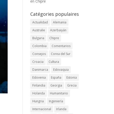
en Chipre
Catégories populaires
Actualidad
Alemania
Australie
Azerbaiyán
Bulgaria
Chipre
Colombia
Comentarios
Consejos
Corea del Sur
Croacia
Cultura
Danimarca
Eslovaquia
Eslovenia
España
Estonia
Finlandia
Georgia
Grecia
Holanda
Humanitario
Hungria
Ingeniería
Internacional
Irlanda