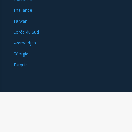
Thaïlande
Taïwan
Corée du Sud
Azerbaïdjan
Géorgie
Turquie