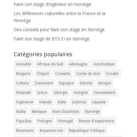
Faire son stage d’ingénieur en Norvège
Les différences culturelles entre la France et la
Norvège
Des conseils pour faire son stage en Norvège
Faire son stage de BTS CI en Norvège
Catégories populaires
Actualité
Afrique du Sud
Allemagne
Azerbaïdjan
Bulgarie
Chypre
Conseils
Corée du Sud
Croatie
Culture
Danemark
Espagne
Estonie
Europe
Finlande
Grèce
Géorgie
Hongrie
Humanitaire
Ingénierie
Irlande
Italie
Lettonie
Lituanie
Malte
Mexique
Non classifié(e)
Norvège
Pays Bas
Pologne
Portugal
Retour d'expérience
Roumanie
Royaume-Uni
République Tchèque