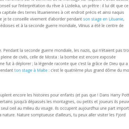
seil sur l’interprétation du rêve à Lizdeika, un prêtre : il lui dit que ce
la capitale des terres lituaniennes à cet endroit précis et ainsi naquis
 que je te conseille vivement d’aborder pendant
son stage en Lituanie
,
doises et à la seconde guerre mondiale, Vilnius a été le centre de
re. Pendant la seconde guerre mondiale, les nazis, qui n’étaient pas tr
pleine de civils, celle de Mosta : la bombe est encore exposée
ne fut à déplorer ; la légende raconte que c’est la grâce de Dieu qui a
 pendant
ton stage à Malte
: c’est le quatrième plus grand dôme du m
peuplent encore les histoires pour enfants (et pas que ! Dans Harry Pot
es, certains jusqu’à dépassés les montagnes, ou petits et joueurs ils peu
 seul oeil au milieu du visage. Ils occupent aujourd’hui une part impor
a nature. Nature somptueuse d’ailleurs, tu peux aller visiter les Fjord