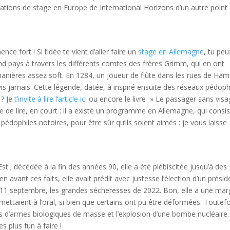
inations de stage en Europe de International Horizons d’un autre point
e fort ! Si l’idée te vient d’aller faire un
stage en Allemagne
, tu peu
d pays à travers les différents comtes des frères Grimm, qui en ont
anières assez soft. En 1284, un joueur de flûte dans les rues de Ham
vis jamais. Cette légende, datée, à inspiré ensuite des réseaux pédoph
 ? Je
t’invite à lire l’article ici
ou encore le livre » Le passager sans vis
e de lire, en court : il a existé un programme en Allemagne, qui consis
 pédophiles notoires, pour être sûr qu’ils soient aimés : je vous laisse
t ; décédée à la fin des années 90, elle a été plébiscitée jusqu’à des
 avant ces faits, elle avait prédit avec justesse l’élection d’un présid
u 11 septembre, les grandes sécheresses de 2022. Bon, elle a une ma
ettaient à l’oral, si bien que certains ont pu être déformées. Toutefo
is d’armes biologiques de masse et l’explosion d’une bombe nucléaire.
s plus fun à faire !