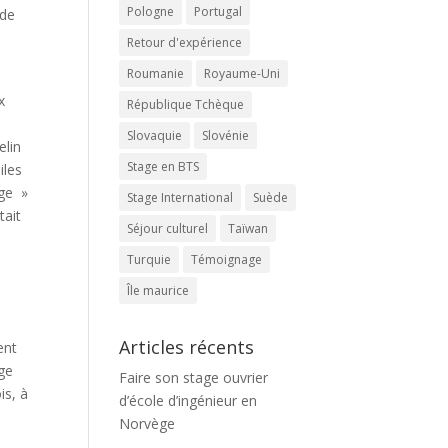
Pologne
Portugal
 de
Retour d'expérience
Roumanie
Royaume-Uni
x
République Tchèque
Slovaquie
Slovénie
elin
Stage en BTS
iles
age »
Stage International
Suède
tait
Séjour culturel
Taïwan
Turquie
Témoignage
Île maurice
Articles récents
ent
rge
Faire son stage ouvrier
is, à
d’école d’ingénieur en
Norvège