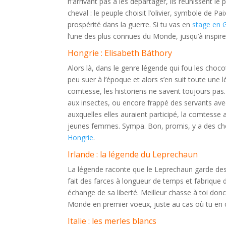
n’arrivant pas à les départager, ils réunissent le 
cheval : le peuple choisit l’olivier, symbole de P
prospérité dans la guerre. Si tu vas en
stage en 
l’une des plus connues du Monde, jusqu’à inspirer
Hongrie : Elisabeth Báthory
Alors là, dans le genre légende qui fou les choco
peu suer à l’époque et alors s’en suit toute une l
comtesse, les historiens ne savent toujours pas. E
aux insectes, ou encore frappé des servants avec
auxquelles elles auraient participé, la comtesse a
jeunes femmes. Sympa. Bon, promis, y a des cho
Hongrie
.
Irlande : la légende du Leprechaun
La légende raconte que le Leprechaun garde des 
fait des farces à longueur de temps et fabrique d
échange de sa liberté. Meilleur chasse à toi do
Monde en premier voeux, juste au cas où tu en 
Italie : les merles blancs