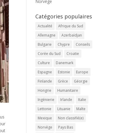
Norvège
Catégories populaires
Actualité
Afrique du Sud
Allemagne
Azerbaïdjan
Bulgarie
Chypre
Conseils
Corée du Sud
Croatie
Culture
Danemark
Espagne
Estonie
Europe
Finlande
Grèce
Géorgie
Hongrie
Humanitaire
Ingénierie
Irlande
Italie
Lettonie
Lituanie
Malte
eus
Mexique
Non classifié(e)
our
Norvège
Pays Bas
out