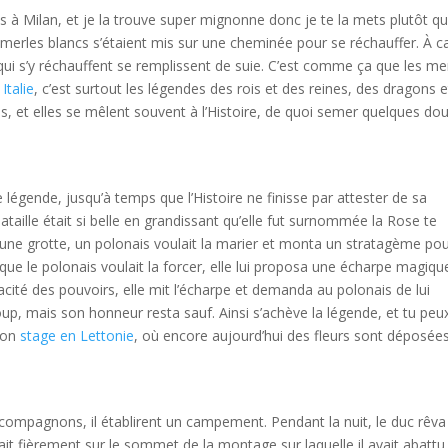
s à Milan, et je la trouve super mignonne donc je te la mets plutôt q
e merles blancs s’étaient mis sur une cheminée pour se réchauffer. À 
 qui s’y réchauffent se remplissent de suie. C’est comme ça que les me
Italie
, c’est surtout les légendes des rois et des reines, des dragons e
tés, et elles se mêlent souvent à l’Histoire, de quoi semer quelques do
légende, jusqu’à temps que l’Histoire ne finisse par attester de sa
taille était si belle en grandissant qu’elle fut surnommée la Rose te
 une grotte, un polonais voulait la marier et monta un stratagème po
rs que le polonais voulait la forcer, elle lui proposa une écharpe magiqu
acité des pouvoirs, elle mit l’écharpe et demanda au polonais de lui
oup, mais son honneur resta sauf. Ainsi s’achève la légende, et tu peu
 ton
stage en Lettonie
, où encore aujourd’hui des fleurs sont déposée
s compagnons, il établirent un campement. Pendant la nuit, le duc rêva
it fièrement sur le sommet de la montage sur laquelle il avait abattu