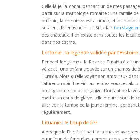
Celle-là je l’ai connu pendant un de mes passage
partir sur la mythologie romaine : une famille d
du froid, la cheminée est allumée, et les merles
seraient devenus noirs … ! Si tu fais
ton stage en 
des châteaux, il en existe dans toutes les locali
dans nos esprits.
Lettonie : la légende validée par l’Histoire
Pendant longtemps, la Rose du Turaida était une 
véracité. Une enfant trouvée sur un champs de ba
Turaida. Alors qu’elle voyait son amoureux dans
l’attirer un soir. Elle vint au rendez-vous, et alo
protégeait de coups de glaive. Doutant de la vér
mettre un coup de glaive : elle mourra sous le c
aller voir la tombe de la jeune femme, pendant
régulièrement.
Lituanie : le Loup de Fer
Alors que le Duc était parti à la chasse avec se
qu’un loup de fer hurlant comme cents, se dressa