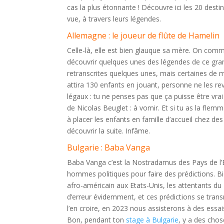
cas la plus étonnante ! Découvre ici les 20 dest
vue, à travers leurs légendes.
Allemagne : le joueur de flûte de Hamelin
Celle-là, elle est bien glauque sa mère. On commenc
découvrir quelques unes des légendes de ce gran
retranscrites quelques unes, mais certaines de m
attira 130 enfants en jouant, personne ne les re
légaux : tu ne penses pas que ça puisse être vrai
de Nicolas Beuglet : à vomir. Et si tu as la flemm
à placer les enfants en famille d’accueil chez des
découvrir la suite. Infâme.
Bulgarie : Baba Vanga
Baba Vanga c’est la Nostradamus des Pays de l’Es
hommes politiques pour faire des prédictions. Bien
afro-américain aux Etats-Unis, les attentants d
d’erreur évidemment, et ces prédictions se transm
l’en croire, en 2023 nous assisterons à des essa
Bon, pendant ton
stage à Bulgarie
, y a des chose