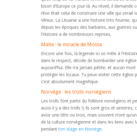
bison d’Europe ce jour-là. Au réveil, il demande con
rêve était celui de construire une ville qui serait 
Vilnius. La Lituanie a une histoire très fournie,
depuis les époques des barbares, aux guerres sué
l’Histoire a de nombreuses reprises.
Malte : le miracle de Mosta
Encore une fois, la légende ici se mêle à l’Histoi
dans le respect, décide de bombarder une église 
aujourd’hui. Elle n’a jamais pétée, et aucun mort 
protéger les locaux. Tu peux visiter cette église
c’est absolument magnifique.
Norvège : les trolls norvégiens
Les trolls font partis du folklore norvégiens et 
aussi il y a des trolls !) Ils sont gros et sinistr
avoir une tête ou trois, mais souvent n’ont qu’un
de la culture norvégienne et dans les liens avec l
pendant
ton stage en Norvège
.