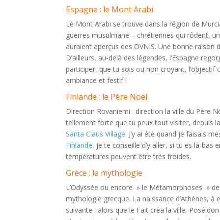
Espagne : le Mont Arabi
Le Mont Arabi se trouve dans la région de Murcia
guerres musulmane – chrétiennes qui rôdent, un
auraient aperçus des OVNIS. Une bonne raison d’
D’ailleurs, au-delà des légendes, l’Espagne regorge
participer, que tu sois ou non croyant, l’objecti
ambiance et festif !
Finlande : le Père Noël
Direction Rovaniemi : direction la ville du Père 
tellement forte que tu peux tout visiter, depuis l
Santa Claus Village.
J’y ai été quand je faisais me
Finlande
, je te conseille d’y aller, si tu es là-ba
températures peuvent être très froides.
Grèce : la mythologie
L’Odyssée ou encore » le Métamorphoses » de O
mythologie grecque. La naissance d’Athènes, à el
suivante : alors que le Fait créa la ville, Poséid