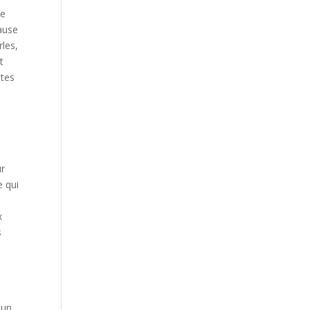
ue
cause
rles,
t
utes
ur
e qui
x
s
 un