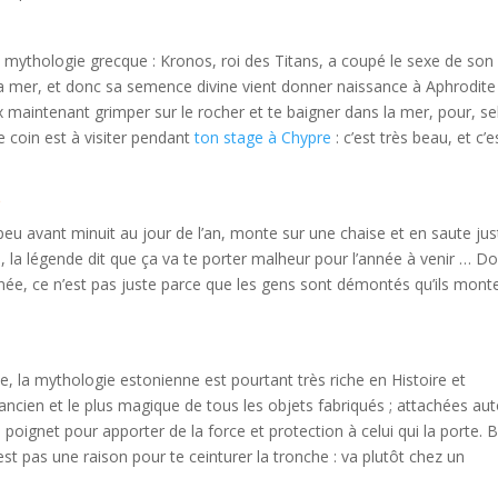
a mythologie grecque : Kronos, roi des Titans, a coupé le sexe de son
 la mer, et donc sa semence divine vient donner naissance à Aphrodite
 maintenant grimper sur le rocher et te baigner dans la mer, pour, se
e coin est à visiter pendant
ton stage à Chypre
: c’est très beau, et c’e
e
n peu avant minuit au jour de l’an, monte sur une chaise et en saute jus
s, la légende dit que ça va te porter malheur pour l’année à venir … Do
née, ce n’est pas juste parce que les gens sont démontés qu’ils mont
, la mythologie estonienne est pourtant très riche en Histoire et
 ancien et le plus magique de tous les objets fabriqués ; attachées au
poignet pour apporter de la force et protection à celui qui la porte. 
’est pas une raison pour te ceinturer la tronche : va plutôt chez un