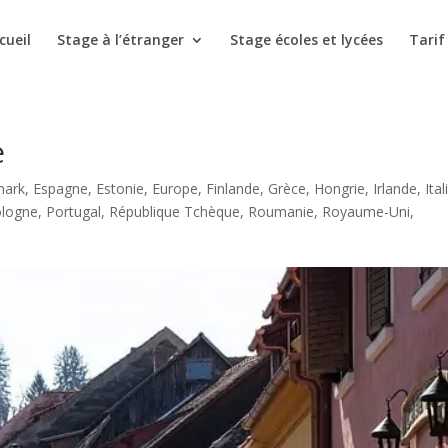
cueil
Stage à l’étranger
Stage écoles et lycées
Tarif
e
ark
,
Espagne
,
Estonie
,
Europe
,
Finlande
,
Grèce
,
Hongrie
,
Irlande
,
Ital
logne
,
Portugal
,
République Tchèque
,
Roumanie
,
Royaume-Uni
,