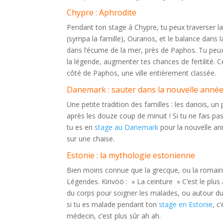
Chypre : Aphrodite
Pendant ton stage à Chypre, tu peux traverser l
(sympa la famille), Ouranos, et le balance dans
dans l’écume de la mer, près de Paphos. Tu peux
la légende, augmenter tes chances de fertilité. C
côté de Paphos, une ville entièrement classée.
Danemark : sauter dans la nouvelle anné
Une petite tradition des familles : les danois, u
après les douze coup de minuit ! Si tu ne fais pa
tu es en
stage au Danemark
pour la nouvelle an
sur une chaise.
Estonie : la mythologie estonienne
Bien moins connue que la grecque, ou la romaine
Légendes. Kirivöö : » La ceinture » C’est le plus
du corps pour soigner les malades, ou autour du 
si tu es malade pendant ton
stage en Estonie
, c
médecin, c’est plus sûr ah ah.