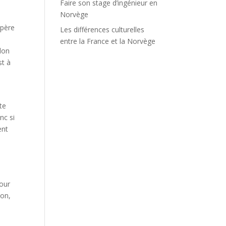
Faire son stage d’ingénieur en
Norvège
 père
Les différences culturelles
entre la France et la Norvège
lon
st à
te
nc si
ent
tour
Bon,