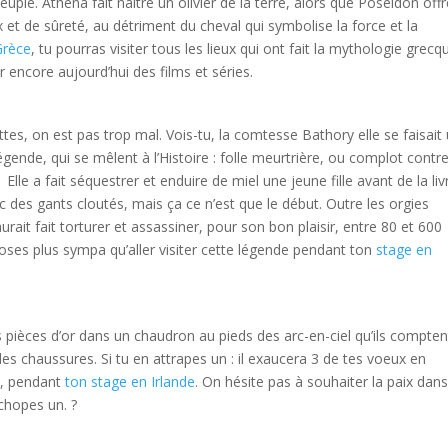
peuple. Athèna fait naître un olivier de la terre, alors que Poséidon off
aix et de sûreté, au détriment du cheval qui symbolise la force et la
Grèce
, tu pourras visiter tous les lieux qui ont fait la mythologie grecq
 encore aujourd’hui des films et séries.
ttes, on est pas trop mal. Vois-tu, la comtesse Bathory elle se faisait
égende, qui se mêlent à l’Histoire : folle meurtrière, ou complot contre
lle a fait séquestrer et enduire de miel une jeune fille avant de la liv
 des gants cloutés, mais ça ce n’est que le début. Outre les orgies
urait fait torturer et assassiner, pour son bon plaisir, entre 80 et 600
ses plus sympa qu’aller visiter cette légende pendant ton
stage en
pièces d’or dans un chaudron au pieds des arc-en-ciel qu’ils compten
es chaussures. Si tu en attrapes un : il exaucera 3 de tes voeux en
nc, pendant
ton stage en Irlande
. On hésite pas à souhaiter la paix dans
chopes un. ?