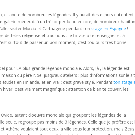
, et abrite de nombreuses légendes. Il y aurait des esprits qui datent
e galerie mènerait à un trésor perdu ou encore, de nombreux habitan
aller visiter Murcia et Carthagène pendant ton
stage en Espagne
!
 de fêtes religieuse et traditions : je t’invite à te renseigner et à
f c’est surtout de passer un bon moment, c’est toujours très bonne
Noël pour LA plus grande légende mondiale. Alors, là , la légende est
a maison du père Noël jusqu’aux ateliers : plus d’informations sur le si
s études en Finlande, et en vrai : c’est grave stylé. Pendant
ton stage 
s en hiver, c’est vraiment magnifique : attention de bien te couvrir, les
vide, autant d’oeuvre mondiale qui groupent les légendes de la
le seule, regroupe pas moins de 3 légendes. Celle que je préfère est 
on et Athéna voulaient tout deux la ville sous leur protection, mais Zeus