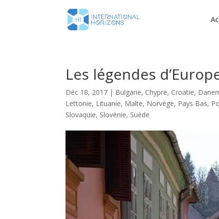
Ac
Les légendes d’Europ
Déc 18, 2017
|
Bulgarie
,
Chypre
,
Croatie
,
Danem
Lettonie
,
Lituanie
,
Malte
,
Norvège
,
Pays Bas
,
Po
Slovaquie
,
Slovénie
,
Suède