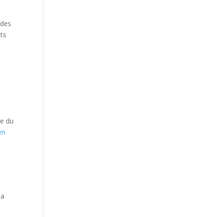
 des
ts
te du
en
la