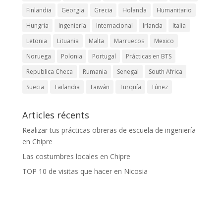
Finlandia
Georgia
Grecia
Holanda
Humanitario
Hungria
Ingeniería
Internacional
Irlanda
Italia
Letonia
Lituania
Malta
Marruecos
Mexico
Noruega
Polonia
Portugal
Prácticas en BTS
Republica Checa
Rumania
Senegal
South Africa
Suecia
Tailandia
Taiwán
Turquía
Túnez
Articles récents
Realizar tus prácticas obreras de escuela de ingeniería
en Chipre
Las costumbres locales en Chipre
TOP 10 de visitas que hacer en Nicosia