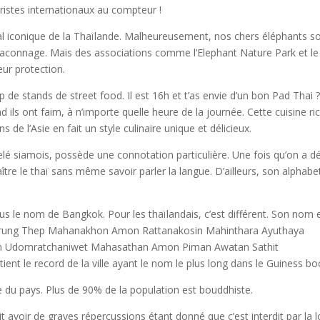
ristes internationaux au compteur !
l iconique de la Thaïlande. Malheureusement, nos chers éléphants so
braconnage. Mais des associations comme l’Elephant Nature Park et le
ur protection.
 de stands de street food. Il est 16h et t’as envie d’un bon Pad Thai 
ls ont faim, à n’importe quelle heure de la journée. Cette cuisine ri
s de l’Asie en fait un style culinaire unique et délicieux.
lé siamois, possède une connotation particulière. Une fois qu’on a d
ître le thaï sans même savoir parler la langue. D’ailleurs, son alphabe
ous le nom de Bangkok. Pour les thaïlandais, c’est différent. Son nom 
rung Thep Mahanakhon Amon Rattanakosin Mahinthara Ayuthaya
om Udomratchaniwet Mahasathan Amon Piman Awatan Sathit
ient le record de la ville ayant le nom le plus long dans le Guiness bo
ée du pays. Plus de 90% de la population est bouddhiste.
ait avoir de graves répercussions étant donné que c’est interdit par la lo