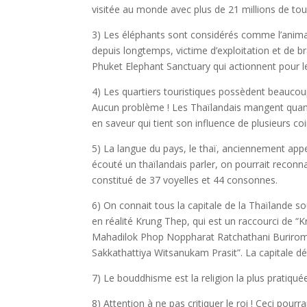
visitée au monde avec plus de 21 millions de tou
3) Les éléphants sont considérés comme l’anima
depuis longtemps, victime d’exploitation et de 
Phuket Elephant Sanctuary qui actionnent pour le
4) Les quartiers touristiques possèdent beaucoup
Aucun problème ! Les Thaïlandais mangent quand i
en saveur qui tient son influence de plusieurs coin
5) La langue du pays, le thaï, anciennement appe
écouté un thaïlandais parler, on pourrait reconna
constitué de 37 voyelles et 44 consonnes.
6) On connait tous la capitale de la Thaïlande s
en réalité Krung Thep, qui est un raccourci de “
K
Mahadilok Phop Noppharat Ratchathani Burir
Sakkathattiya Witsanukam Prasit”. La capitale dét
7) Le bouddhisme est la religion la plus pratiqu
8) Attention à ne pas critiquer le roi ! Ceci pourr