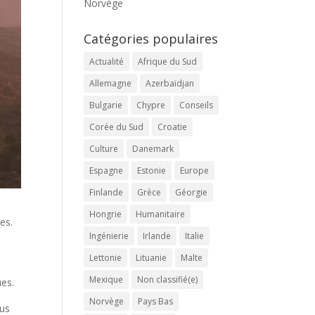
Norvège
Catégories populaires
Actualité
Afrique du Sud
Allemagne
Azerbaïdjan
Bulgarie
Chypre
Conseils
Corée du Sud
Croatie
Culture
Danemark
Espagne
Estonie
Europe
Finlande
Grèce
Géorgie
Hongrie
Humanitaire
es.
Ingénierie
Irlande
Italie
Lettonie
Lituanie
Malte
Mexique
Non classifié(e)
ues.
Norvège
Pays Bas
lus