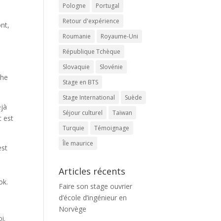
Pologne
Portugal
Retour d'expérience
nt,
Roumanie
Royaume-Uni
République Tchèque
?
Slovaquie
Slovénie
che
Stage en BTS
Stage International
Suède
éjà
Séjour culturel
Taïwan
t est
Turquie
Témoignage
Île maurice
est
Articles récents
ok.
Faire son stage ouvrier
d’école d’ingénieur en
Norvège
i.