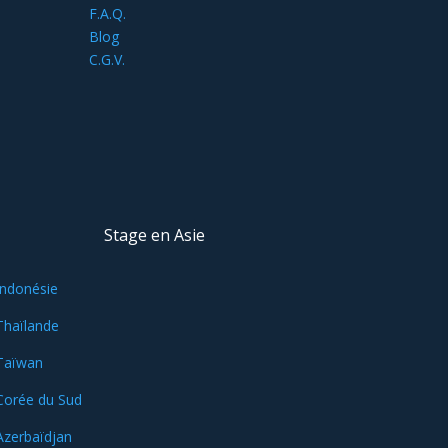
F.A.Q.
Blog
C.G.V.
Stage en Asie
Indonésie
Thaïlande
Taïwan
Corée du Sud
Azerbaïdjan