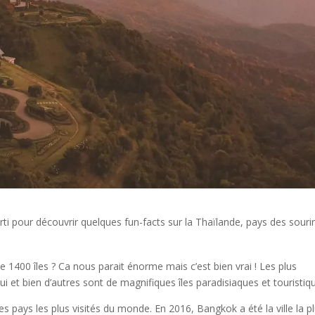
ti pour découvrir quelques fun-facts sur la Thaïlande, pays des sourir
e 1400 îles ? Ca nous parait énorme mais c’est bien vrai ! Les plus
 et bien d’autres sont de magnifiques îles paradisiaques et touristiq
es pays les plus visités du monde. En 2016, Bangkok a été la ville la p