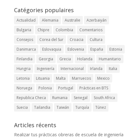
Catégories populaires
Actualidad
Alemania
Australie
Azerbaiyán
Bulgaria
Chipre
Colombia
Comentarios
Consejos
Corea del Sur
Croacia
Cultura
Danimarca
Eslovaquia
Eslovenia
España
Estonia
Finlandia
Georgia
Grecia
Holanda
Humanitario
Hungria
Ingeniería
Internacional
Irlanda
Italia
Letonia
Lituania
Malta
Marruecos
Mexico
Noruega
Polonia
Portugal
Prácticas en BTS
Republica Checa
Rumania
Senegal
South Africa
Suecia
Tailandia
Taiwán
Turquía
Túnez
Articles récents
Realizar tus prácticas obreras de escuela de ingeniería