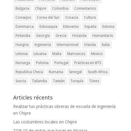
Bulgaria
Chipre
Colombia
Comentarios
Consejos
Corea del Sur
Croacia
Cultura
Danimarca
Eslovaquia
Eslovenia
España
Estonia
Finlandia
Georgia
Grecia
Holanda
Humanitario
Hungria
Ingeniería
Internacional
Irlanda
Italia
Letonia
Lituania
Malta
Marruecos
Mexico
Noruega
Polonia
Portugal
Prácticas en BTS
Republica Checa
Rumania
Senegal
South Africa
Suecia
Tailandia
Taiwán
Turquía
Túnez
Articles récents
Realizar tus prácticas obreras de escuela de ingeniería
en Chipre
Las costumbres locales en Chipre
TOP 10 de visitas que hacer en Nicosia