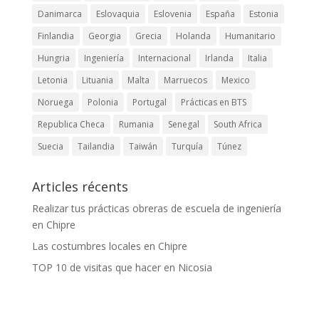
Danimarca
Eslovaquia
Eslovenia
España
Estonia
Finlandia
Georgia
Grecia
Holanda
Humanitario
Hungria
Ingeniería
Internacional
Irlanda
Italia
Letonia
Lituania
Malta
Marruecos
Mexico
Noruega
Polonia
Portugal
Prácticas en BTS
Republica Checa
Rumania
Senegal
South Africa
Suecia
Tailandia
Taiwán
Turquía
Túnez
Articles récents
Realizar tus prácticas obreras de escuela de ingeniería
en Chipre
Las costumbres locales en Chipre
TOP 10 de visitas que hacer en Nicosia