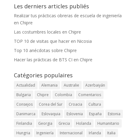
Les derniers articles publiés
Realizar tus prácticas obreras de escuela de ingeniería
en Chipre
Las costumbres locales en Chipre
TOP 10 de visitas que hacer en Nicosia
Top 10 anécdotas sobre Chipre
Hacer las prácticas de BTS CI en Chipre
Catégories populaires
Actualidad
Alemania
Australie
Azerbaiyán
Bulgaria
Chipre
Colombia
Comentarios
Consejos
Corea del Sur
Croacia
Cultura
Danimarca
Eslovaquia
Eslovenia
España
Estonia
Finlandia
Georgia
Grecia
Holanda
Humanitario
Hungria
Ingeniería
Internacional
Irlanda
Italia