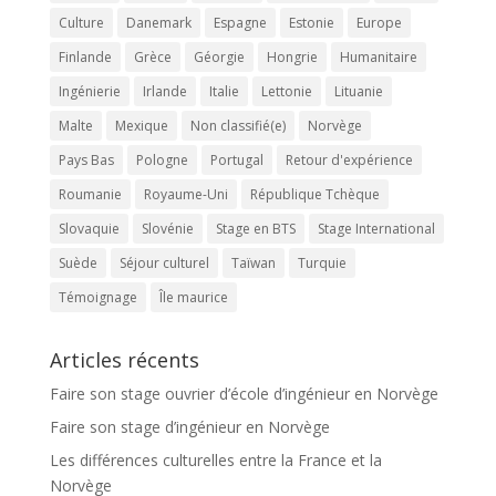
Culture
Danemark
Espagne
Estonie
Europe
Finlande
Grèce
Géorgie
Hongrie
Humanitaire
Ingénierie
Irlande
Italie
Lettonie
Lituanie
Malte
Mexique
Non classifié(e)
Norvège
Pays Bas
Pologne
Portugal
Retour d'expérience
Roumanie
Royaume-Uni
République Tchèque
Slovaquie
Slovénie
Stage en BTS
Stage International
Suède
Séjour culturel
Taïwan
Turquie
Témoignage
Île maurice
Articles récents
Faire son stage ouvrier d’école d’ingénieur en Norvège
Faire son stage d’ingénieur en Norvège
Les différences culturelles entre la France et la
Norvège