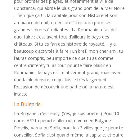
pour profiter des plages, et notamment la ville de
Constanta, qui abrite le plus grand port de la Mer Noire
– rien que ça ! -, la capitale pour son Histoire et son
ambiance de nuit, ou encore Timisoara pour ses
grandes soirées étudiantes ! La Roumanie tu as de
quoi faire ; c’est avant tout d’ailleurs le pays des
châteaux. Si tu es fan des histoire de royauté, il y a
beaucoup d’activités à faire ! En bref, mon cher ami, tu
l’auras compris, peu importe ce que tu as comme
centre d’intérêt, tu as tout pour te faire plaisir en
Roumanie : le pays est relativement grand, mais avec
une faible densité, ce qui laisse très largement
l’occasion de découvrir une partie où la nature est
intacte.
La Bulgarie
La Bulgarie : c’est easy. (Yes, je suis poète !) Pour 10
euros A/R tu peux te aller où tu veux en Bulgarie :
Plovdiv, Varna ou Sofia, pour les 3 villes que je peux te
conseiller. Sofia c’est quand même la capitale, et outre