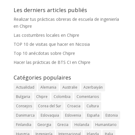
Les derniers articles publiés
Realizar tus prácticas obreras de escuela de ingeniería
en Chipre
Las costumbres locales en Chipre
TOP 10 de visitas que hacer en Nicosia
Top 10 anécdotas sobre Chipre
Hacer las prácticas de BTS CI en Chipre
Catégories populaires
Actualidad
Alemania
Australie
Azerbaiyán
Bulgaria
Chipre
Colombia
Comentarios
Consejos
Corea del Sur
Croacia
Cultura
Danimarca
Eslovaquia
Eslovenia
España
Estonia
Finlandia
Georgia
Grecia
Holanda
Humanitario
Hungria
Ingeniería
Internacional
Irlanda
Italia