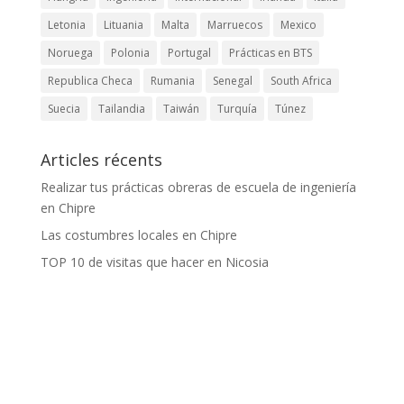
Letonia
Lituania
Malta
Marruecos
Mexico
Noruega
Polonia
Portugal
Prácticas en BTS
Republica Checa
Rumania
Senegal
South Africa
Suecia
Tailandia
Taiwán
Turquía
Túnez
Articles récents
Realizar tus prácticas obreras de escuela de ingeniería
en Chipre
Las costumbres locales en Chipre
TOP 10 de visitas que hacer en Nicosia