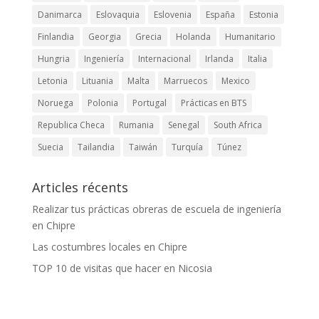
Danimarca
Eslovaquia
Eslovenia
España
Estonia
Finlandia
Georgia
Grecia
Holanda
Humanitario
Hungria
Ingeniería
Internacional
Irlanda
Italia
Letonia
Lituania
Malta
Marruecos
Mexico
Noruega
Polonia
Portugal
Prácticas en BTS
Republica Checa
Rumania
Senegal
South Africa
Suecia
Tailandia
Taiwán
Turquía
Túnez
Articles récents
Realizar tus prácticas obreras de escuela de ingeniería
en Chipre
Las costumbres locales en Chipre
TOP 10 de visitas que hacer en Nicosia